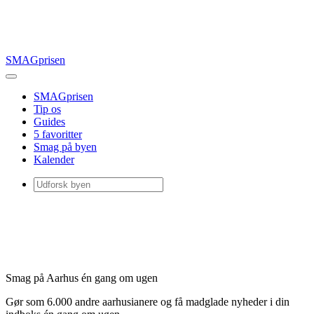
SMAGprisen
SMAGprisen
Tip os
Guides
5 favoritter
Smag på byen
Kalender
Smag på Aarhus én gang om ugen
Gør som 6.000 andre aarhusianere og få madglade nyheder i din