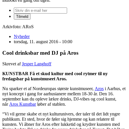
indboks én gang om ugen.
Arkivfoto: ARoS
Nyheder
torsdag, 11. august 2016 - 10:00
Cool drinksbar med DJ på Aros
Skrevet af
Jesper Langhoff
KUNSTBAR Få et skud kultur med cool rytmer til ny
fredagsbar på kunstmuseet Aros.
Nu sparker et af Nordeuropas største kunstmuseer,
Aros
i Aarhus, et
nyt koncept i gang for aarhusianere mellem 18-30 år. Den 16.
september kan du opleve lækre drinks, DJ-vibes og cool kunst,
når
Aros Kunstbar
løber af stablen.
“Vi vil gerne skabe et nyt kulturunivers, der taler til det lidt yngre
publikum. Et sted, hvor de føler sig hjemme og kan relatere til
kunsten. Vi åbner for Aros efter lukketid og krydrer kunsten med