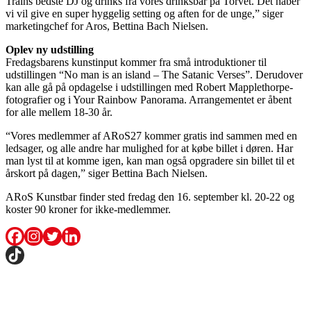
Trains bedste DJ og drinks fra vores drinksbar på Torvet. Det håber
vi vil give en super hyggelig setting og aften for de unge,” siger
marketingchef for Aros, Bettina Bach Nielsen.
Oplev ny udstilling
Fredagsbarens kunstinput kommer fra små introduktioner til
udstillingen “No man is an island – The Satanic Verses”. Derudover
kan alle gå på opdagelse i udstillingen med Robert Mapplethorpe-
fotografier og i Your Rainbow Panorama. Arrangementet er åbent
for alle mellem 18-30 år.
“Vores medlemmer af ARoS27 kommer gratis ind sammen med en
ledsager, og alle andre har mulighed for at købe billet i døren. Har
man lyst til at komme igen, kan man også opgradere sin billet til et
årskort på dagen,” siger Bettina Bach Nielsen.
ARoS Kunstbar finder sted fredag den 16. september kl. 20-22 og
koster 90 kroner for ikke-medlemmer.