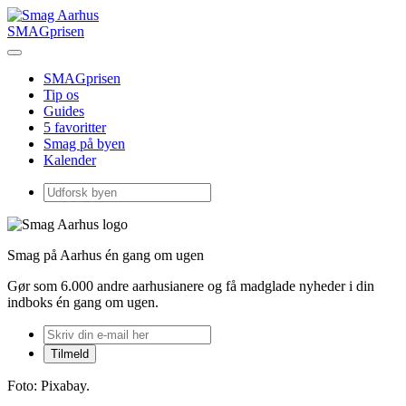
SMAGprisen
SMAGprisen
Tip os
Guides
5 favoritter
Smag på byen
Kalender
Smag på Aarhus én gang om ugen
Gør som 6.000 andre aarhusianere og få madglade nyheder i din
indboks én gang om ugen.
Foto: Pixabay.