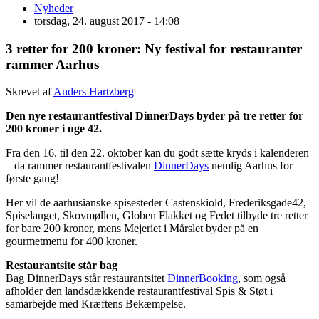
Nyheder
torsdag, 24. august 2017 - 14:08
3 retter for 200 kroner: Ny festival for restauranter
rammer Aarhus
Skrevet af
Anders Hartzberg
Den nye restaurantfestival DinnerDays byder på tre retter for
200 kroner i uge 42.
Fra den 16. til den 22. oktober kan du godt sætte kryds i kalenderen
– da rammer restaurantfestivalen
DinnerDays
nemlig Aarhus for
første gang!
Her vil de aarhusianske spisesteder Castenskiold, Frederiksgade42,
Spiselauget, Skovmøllen, Globen Flakket og Fedet tilbyde tre retter
for bare 200 kroner, mens Mejeriet i Mårslet byder på en
gourmetmenu for 400 kroner.
Restaurantsite står bag
Bag DinnerDays står restaurantsitet
DinnerBooking
, som også
afholder den landsdækkende restaurantfestival Spis & Støt i
samarbejde med Kræftens Bekæmpelse.