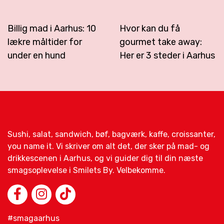
Billig mad i Aarhus: 10
Hvor kan du få
lækre måltider for
gourmet take away:
under en hund
Her er 3 steder i Aarhus
Sushi, salat, sandwich, bøf, bagværk, kaffe, croissanter,
you name it. Vi skriver om alt det, der sker på mad- og
drikkescenen i Aarhus, og vi guider dig til din næste
smagsoplevelse i Smilets By. Velbekomme.
#smagaarhus