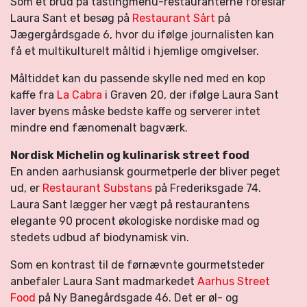
Som et brud på tastingmenu-restauranterne foreslår
Laura Sant et besøg på
Restaurant Sårt
på
Jægergårdsgade 6, hvor du ifølge journalisten kan
få et multikulturelt måltid i hjemlige omgivelser.
Måltiddet kan du passende skylle ned med en kop
kaffe fra
La Cabra
i Graven 20, der ifølge Laura Sant
laver byens måske bedste kaffe og serverer intet
mindre end fænomenalt bagværk.
Nordisk Michelin og kulinarisk street food
En anden aarhusiansk gourmetperle der bliver peget
ud, er
Restaurant Substans
på Frederiksgade 74.
Laura Sant lægger her vægt på restaurantens
elegante 90 procent økologiske nordiske mad og
stedets udbud af biodynamisk vin.
Som en kontrast til de førnævnte gourmetsteder
anbefaler Laura Sant madmarkedet
Aarhus Street
Food
på Ny Banegårdsgade 46. Det er øl- og