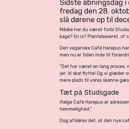
Sidste åbningsdag i 
fredag den 28. okto
slå dørene op til de
Måske har du været forbi Studsg
kage? En is? Plantebaseret, of 
Den veganske Café Harepus har h
men nu er tiden inde til forandr
“Det har været en lang proces, m
jer: Vi skal flytte! Og vi glæder 
mere plads til vores skønne gæs
Tæt på Studsgade
Ifølge Café Harepus er adresse
hemmelighed.”
Dog afsløres det, at den nye caf