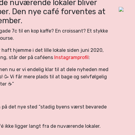
de nuværende lokaler bliver
ber. Den nye café forventes at
cember.
ade 7c til en kop kaffe? En croissant? Et stykke
course.
aft hjemme i det lille lokale siden juni 2020,
ing, står der på caféens
Instagramprofil
:
en nu er vi endelig klar til at dele nyheden med
os! 🥳 Vi får mere plads til at bage og selvfølgelig
ter ☕️”
n på det nye sted “stadig byens værst bevarede
é ikke ligger langt fra de nuværende lokaler.