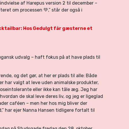
indvielse af Harepus version 2 til december –
teret om processen 💚,” står der også i
ktailbar: Hos Gedulgt får gæsterne et
gansk udvalg – haft fokus på at have plads til
de, og det gør, at her er plads til alle: Både
er har valgt at leve uden animalske produkter,
oseintolerante eller ikke kan tåle æg. Jeg har
 hvordan de skal leve deres liv, og jeg er ligeglad
lader caféen – men her hos mig bliver der
” har ejer Nanna Hansen tidligere fortalt til
sdag på Studsgade fredag den 28. oktober.