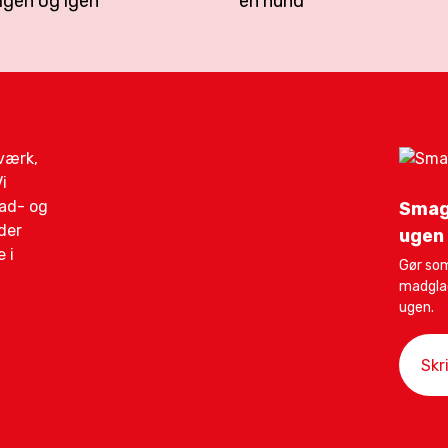
igen og igen
en hund
gværk,
i
mad- og
Smag
der
ugen
 i
Gør som
madglad
ugen.