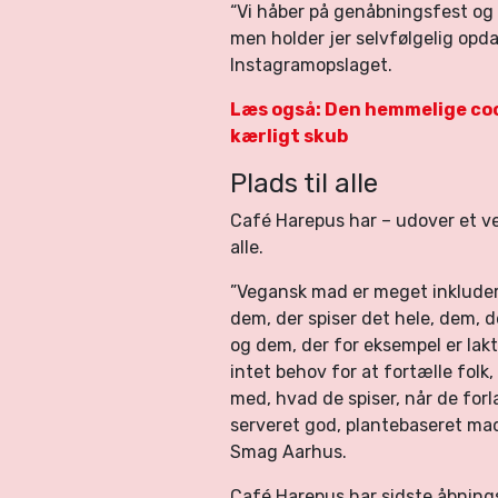
“Vi håber på genåbningsfest og 
men holder jer selvfølgelig opda
Instagramopslaget.
Læs også: Den hemmelige coc
kærligt skub
Plads til alle
Café Harepus har – udover et ve
alle.
”Vegansk mad er meget inkluderen
dem, der spiser det hele, dem, d
og dem, der for eksempel er lakt
intet behov for at fortælle folk,
med, hvad de spiser, når de for
serveret god, plantebaseret mad,
Smag Aarhus.
Café Harepus har sidste åbning