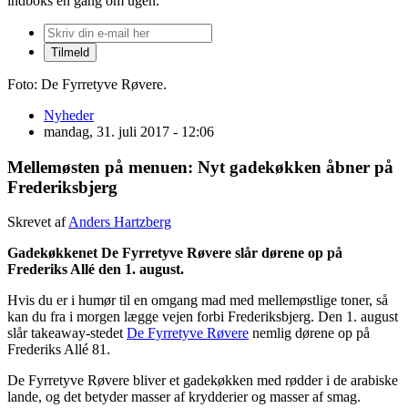
indboks én gang om ugen.
Foto: De Fyrretyve Røvere.
Nyheder
mandag, 31. juli 2017 - 12:06
Mellemøsten på menuen: Nyt gadekøkken åbner på
Frederiksbjerg
Skrevet af
Anders Hartzberg
Gadekøkkenet De Fyrretyve Røvere slår dørene op på
Frederiks Allé den 1. august.
Hvis du er i humør til en omgang mad med mellemøstlige toner, så
kan du fra i morgen lægge vejen forbi Frederiksbjerg. Den 1. august
slår takeaway-stedet
De Fyrretyve Røvere
nemlig dørene op på
Frederiks Allé 81.
De Fyrretyve Røvere bliver et gadekøkken med rødder i de arabiske
lande, og det betyder masser af krydderier og masser af smag.