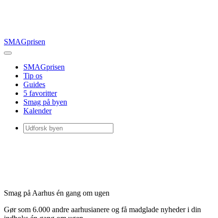
SMAGprisen
SMAGprisen
Tip os
Guides
5 favoritter
Smag på byen
Kalender
Smag på Aarhus én gang om ugen
Gør som 6.000 andre aarhusianere og få madglade nyheder i din