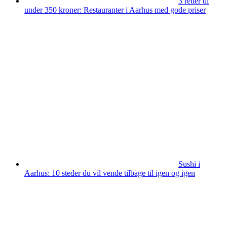
3 retter til
under 350 kroner: Restauranter i Aarhus med gode priser
Sushi i
Aarhus: 10 steder du vil vende tilbage til igen og igen