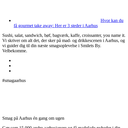
Hvor kan du
få gourmet take away: Her er 3 steder i Aarhus
Sushi, salat, sandwich, bøf, bagværk, kaffe, croissanter, you name it.
Vi skriver om alt det, der sker på mad- og drikkescenen i Aarhus, og
vi guider dig til din næste smagsoplevelse i Smilets By.
Velbekomme.
#smagaarhus
Smag på Aarhus én gang om ugen
Gør som 15.000 andre aarhusianere og få madglade nyheder i din