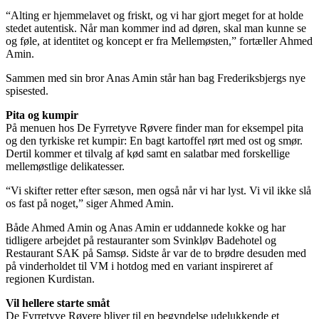
“Alting er hjemmelavet og friskt, og vi har gjort meget for at holde
stedet autentisk. Når man kommer ind ad døren, skal man kunne se
og føle, at identitet og koncept er fra Mellemøsten,” fortæller Ahmed
Amin.
Sammen med sin bror Anas Amin står han bag Frederiksbjergs nye
spisested.
Pita og kumpir
På menuen hos De Fyrretyve Røvere finder man for eksempel pita
og den tyrkiske ret kumpir: En bagt kartoffel rørt med ost og smør.
Dertil kommer et tilvalg af kød samt en salatbar med forskellige
mellemøstlige delikatesser.
“Vi skifter retter efter sæson, men også når vi har lyst. Vi vil ikke slå
os fast på noget,” siger Ahmed Amin.
Både Ahmed Amin og Anas Amin er uddannede kokke og har
tidligere arbejdet på restauranter som Svinkløv Badehotel og
Restaurant SAK på Samsø. Sidste år var de to brødre desuden med
på vinderholdet til VM i hotdog med en variant inspireret af
regionen Kurdistan.
Vil hellere starte småt
De Fyrretyve Røvere bliver til en begyndelse udelukkende et