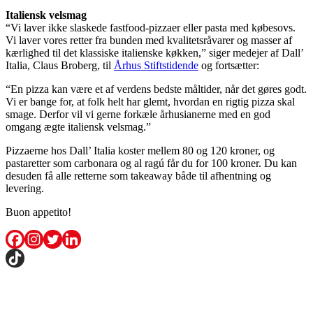
Italiensk velsmag
“Vi laver ikke slaskede fastfood-pizzaer eller pasta med købesovs.
Vi laver vores retter fra bunden med kvalitetsråvarer og masser af
kærlighed til det klassiske italienske køkken,” siger medejer af Dall’
Italia, Claus Broberg, til
Århus Stiftstidende
og fortsætter:
“En pizza kan være et af verdens bedste måltider, når det gøres godt.
Vi er bange for, at folk helt har glemt, hvordan en rigtig pizza skal
smage. Derfor vil vi gerne forkæle århusianerne med en god
omgang ægte italiensk velsmag.”
Pizzaerne hos Dall’ Italia koster mellem 80 og 120 kroner, og
pastaretter som carbonara og al ragú får du for 100 kroner. Du kan
desuden få alle retterne som takeaway både til afhentning og
levering.
Buon appetito!