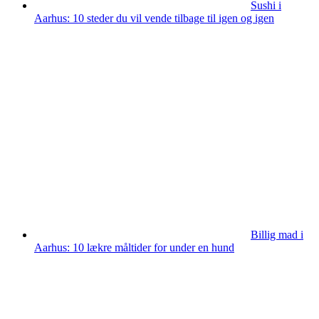
Sushi i
Aarhus: 10 steder du vil vende tilbage til igen og igen
Billig mad i
Aarhus: 10 lækre måltider for under en hund