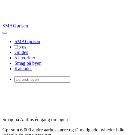
SMAGprisen
SMAGprisen
Tip os
Guides
5 favoritter
Smag på byen
Kalender
Smag på Aarhus én gang om ugen
Gør som 6.000 andre aarhusianere og få madglade nyheder i din