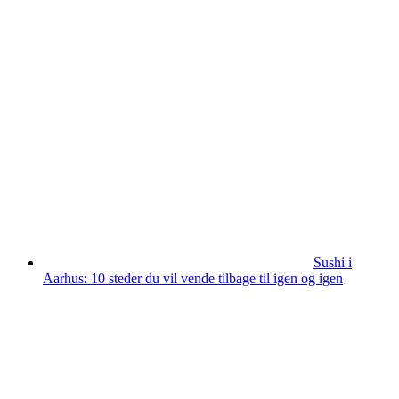
Sushi i
Aarhus: 10 steder du vil vende tilbage til igen og igen