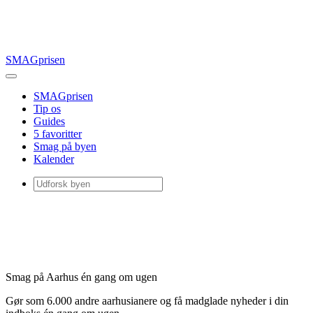
SMAGprisen
SMAGprisen
Tip os
Guides
5 favoritter
Smag på byen
Kalender
Smag på Aarhus én gang om ugen
Gør som 6.000 andre aarhusianere og få madglade nyheder i din