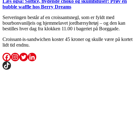
Læs også: Softice, flydende choko og skumfiduser: Prøv en
bubble waffle hos Berry Dreams
Serveringen består af en croissantsnegl, som er fyldt med
bourbonvaniljeis og hjemmelavet jordbærsyltetøj – og den kan
bestilles hver dag fra klokken 11.00 i bageriet på Borggade.
Croissant-is-sandwichen koster 45 kroner og skulle være på kortet
lidt tid endnu.