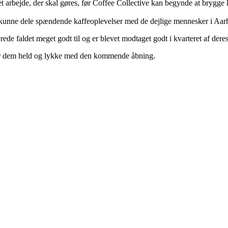
et arbejde, der skal gøres, før Coffee Collective kan begynde at brygge k
t kunne dele spændende kaffeoplevelser med de dejlige mennesker i Aarh
erede faldet meget godt til og er blevet modtaget godt i kvarteret af der
sker dem held og lykke med den kommende åbning.