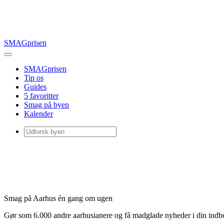
SMAGprisen
SMAGprisen
Tip os
Guides
5 favoritter
Smag på byen
Kalender
Smag på Aarhus én gang om ugen
Gør som 6.000 andre aarhusianere og få madglade nyheder i din ind