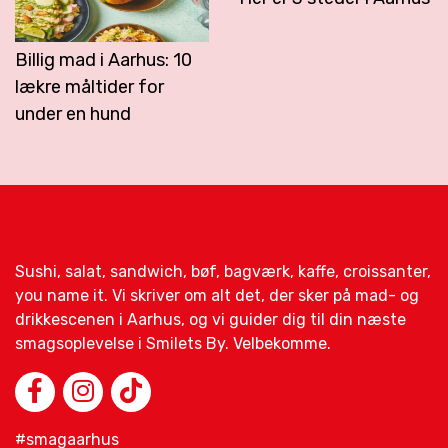
Billig mad i Aarhus: 10
lækre måltider for
under en hund
Sushi, salat, sandwich, bøf, bagværk, kaffe, croissanter,
you name it. Vi skriver om alt det, der sker på mad- og
drikkescenen i Aarhus, og vi guider dig til din næste
smagsoplevelse i Smilets By. Velbekomme.
#smagaarhus