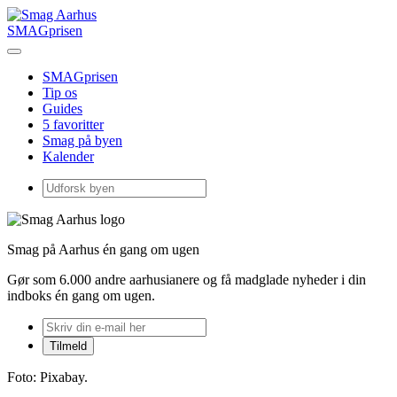
SMAGprisen
SMAGprisen
Tip os
Guides
5 favoritter
Smag på byen
Kalender
Smag på Aarhus én gang om ugen
Gør som 6.000 andre aarhusianere og få madglade nyheder i din
indboks én gang om ugen.
Foto: Pixabay.