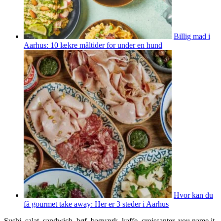
Billig mad i
Aarhus: 10 lækre måltider for under en hund
Hvor kan du
få gourmet take away: Her er 3 steder i Aarhus
Sushi, salat, sandwich, bøf, bagværk, kaffe, croissanter, you name it.