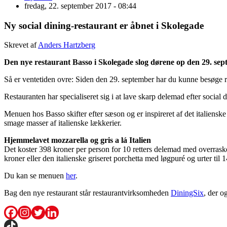
fredag, 22. september 2017 - 08:44
Ny social dining-restaurant er åbnet i Skolegade
Skrevet af
Anders Hartzberg
Den nye restaurant Basso i Skolegade slog dørene op den 29. se
Så er ventetiden ovre: Siden den 29. september har du kunne besøge 
Restauranten har specialiseret sig i at lave skarp delemad efter social 
Menuen hos Basso skifter efter sæson og er inspireret af det italienske
smage masser af italienske lækkerier.
Hjemmelavet mozzarella og gris a lá Italien
Det koster 398 kroner per person for 10 retters delemad med overraske
kroner eller den italienske griseret porchetta med løgpuré og urter til 
Du kan se menuen
her
.
Bag den nye restaurant står restaurantvirksomheden
DiningSix
, der o