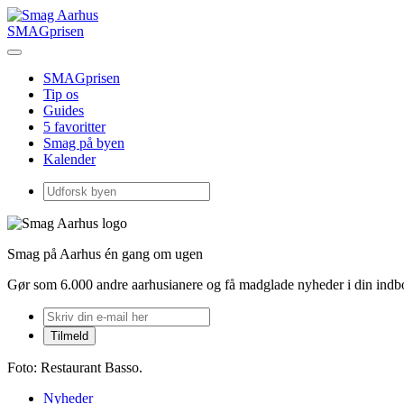
SMAGprisen
SMAGprisen
Tip os
Guides
5 favoritter
Smag på byen
Kalender
Smag på Aarhus én gang om ugen
Gør som 6.000 andre aarhusianere og få madglade nyheder i din ind
Foto: Restaurant Basso.
Nyheder