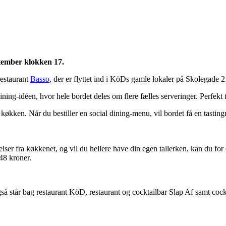
ptember klokken 17.
restaurant
Basso
, der er flyttet ind i KöDs gamle lokaler på Skolegade 2
dining-idéen, hvor hele bordet deles om flere fælles serveringer. Perfekt t
 køkken. Når du bestiller en social dining-menu, vil bordet få en tasting
lser fra køkkenet, og vil du hellere have din egen tallerken, kan du f
148 kroner.
gså står bag restaurant KöD, restaurant og cocktailbar Slap Af samt coc