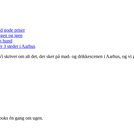
ed gode priser
 igen og igen
en hund
r 3 steder i Aarhus
 Vi skriver om alt det, der sker på mad- og drikkescenen i Aarhus, og v
dboks én gang om ugen.