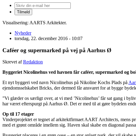
Visualisering: AARTS Arkitekter.
Nyheder
torsdag, 22. december 2016 - 10:07
Caféer og supermarked på vej på Aarhus Ø
Skrevet af
Redaktion
Byggeriet Nicolinehus ved havnen får caféer, supermarked og bolig
Et nyt byggeri ved navn Nicolinehus på Nikoline Kochs Plads på
Aar
ejendomsselskabet Bricks, der dermed får ansvaret for at bygge bydel
”Vi glæder os særligt over, at vi med ’Nicolinehus’ får sat gang i byl
har været efterspurgt på Aarhus Ø. Det er med til at gøre bydelen e
Op til 17 etager
Vinderprojektet er tegnet af arkitektfirmaet AART Architects, mens pro
med et grønt område imellem sig. Haven skal skabe en diagonal pass
Byggeriet placeres i en grøn oase – en stor anlagt park, der vil skabe