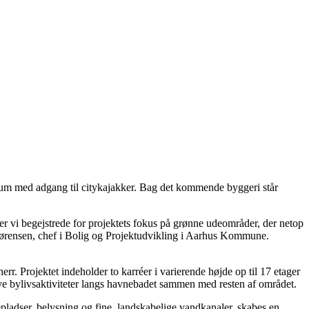
erum med adgang til citykajakker. Bag det kommende byggeri står
 er vi begejstrede for projektets fokus på grønne udeområder, der netop
 Sørensen, chef i Bolig og Projektudvikling i Aarhus Kommune.
r. Projektet indeholder to karréer i varierende højde op til 17 etager
 bylivsaktiviteter langs havnebadet sammen med resten af området.
epladser, belysning og fine, landskabelige vandkanaler, skabes en