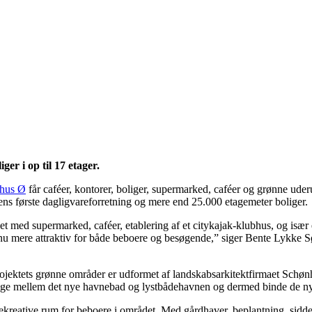
er i op til 17 etager.
hus Ø
får caféer, kontorer, boliger, supermarked, caféer og grønne ud
ens første dagligvareforretning og mere end 25.000 etagemeter boliger.
ivet med supermarked, caféer, etablering af et citykajak-klubhus, og især
ndnu mere attraktiv for både beboere og besøgende,” siger Bente Lykke
jektets grønne områder er udformet af landskabsarkitektfirmaet Schønher
age mellem det nye havnebad og lystbådehavnen og dermed binde de nye
 rekreative rum for beboere i området. Med gårdhaver, beplantning, sidd