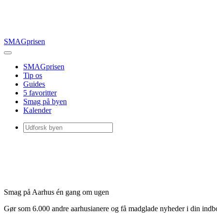
SMAGprisen
SMAGprisen
Tip os
Guides
5 favoritter
Smag på byen
Kalender
Smag på Aarhus én gang om ugen
Gør som 6.000 andre aarhusianere og få madglade nyheder i din ind