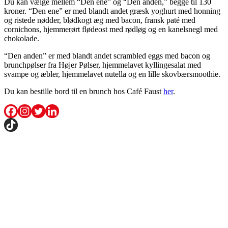
Du kan vælge mellem “Den ene” og “Den anden,” begge til 130
kroner. “Den ene” er med blandt andet græsk yoghurt med honning
og ristede nødder, blødkogt æg med bacon, fransk paté med
cornichons, hjemmerørt flødeost med rødløg og en kanelsnegl med
chokolade.
“Den anden” er med blandt andet scrambled eggs med bacon og
brunchpølser fra Højer Pølser, hjemmelavet kyllingesalat med
svampe og æbler, hjemmelavet nutella og en lille skovbærsmoothie.
Du kan bestille bord til en brunch hos Café Faust
her
.