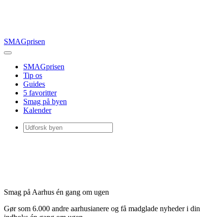
SMAGprisen
SMAGprisen
Tip os
Guides
5 favoritter
Smag på byen
Kalender
Smag på Aarhus én gang om ugen
Gør som 6.000 andre aarhusianere og få madglade nyheder i din