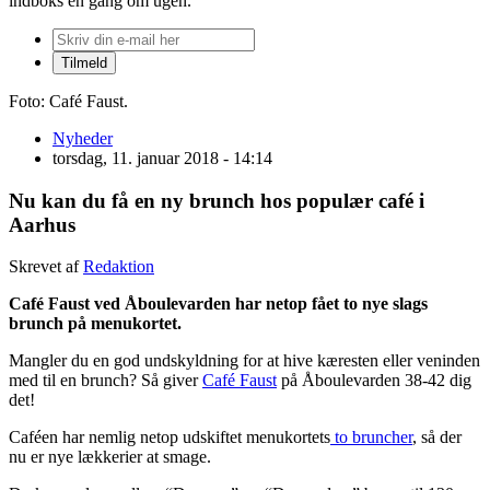
indboks én gang om ugen.
Foto: Café Faust.
Nyheder
torsdag, 11. januar 2018 - 14:14
Nu kan du få en ny brunch hos populær café i
Aarhus
Skrevet af
Redaktion
Café Faust ved Åboulevarden har netop fået to nye slags
brunch på menukortet.
Mangler du en god undskyldning for at hive kæresten eller veninden
med til en brunch? Så giver
Café Faust
på Åboulevarden 38-42 dig
det!
Caféen har nemlig netop udskiftet menukortets
to bruncher
, så der
nu er nye lækkerier at smage.