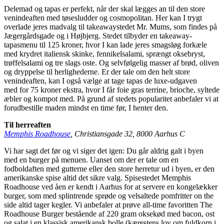
Delemad og tapas er perfekt, når der skal lægges an til den store
venindeaften med tøsesludder og cosmopolitan. Her kan I trygt
overlade jeres madvalg til takeawaystedet Mr. Mums, som findes på
Jægergårdsgade og i Højbjerg. Stedet tilbyder en takeaway-
tapasmenu til 125 kroner, hvor I kan lade jeres smagsløg forkæle
med krydret italiensk skinke, fennikelsalami, sprængt oksebryst,
trøffelsalami og tre slags oste. Og selvfølgelig masser af brød, oliven
og dryppelse til herlighederne. Er der tale om den helt store
venindeaften, kan I også vælge at tage tapas de luxe-udgaven
med for 75 kroner ekstra, hvor I får foie gras terrine, brioche, syltede
æbler og kompot med. På grund af stedets popularitet anbefaler vi at
forudbestille maden mindst en time før, I henter den.
Til herreaften
Memphis Roadhouse
, Christiansgade 32, 8000 Aarhus C
Vi har sagt det før og vi siger det igen: Du går aldrig galt i byen
med en burger på menuen. Uanset om der er tale om en
fodboldaften med gutterne eller den store herretur ud i byen, er den
amerikanske spise altid det sikre valg. Spisestedet Memphis
Roadhouse ved åen er kendt i Aarhus for at servere en kongelækker
burger, som med splintrende sprøde og velsaltede pomfritter on the
side altid tager kegler. Vi anbefaler at prøve all-time favoritten The
Roadhouse Burger bestående af 220 gram oksekød med bacon, ost
og salat i en klassisk amerikansk bolle (kærestens lov om fuldkorn i