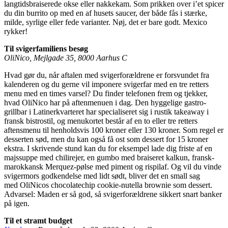
langtidsbraiserede okse eller nakkekam. Som prikken over i’et spicer
du din burrito op med en af husets saucer, der både fås i stærke,
milde, syrlige eller fede varianter. Nøj, det er bare godt. Mexico
rykker!
Til svigerfamiliens besøg
OliNico, Mejlgade 35, 8000 Aarhus C
Hvad gør du, når aftalen med svigerforældrene er forsvundet fra
kalenderen og du gerne vil imponere svigerfar med en tre retters
menu med en times varsel? Du finder telefonen frem og tjekker,
hvad OliNico har på aftenmenuen i dag. Den hyggelige gastro-
grillbar i Latinerkvarteret har specialiseret sig i rustik takeaway i
fransk bistrostil, og menukortet består af en to eller tre retters
aftensmenu til henholdsvis 100 kroner eller 130 kroner. Som regel er
desserten sød, men du kan også få ost som dessert for 15 kroner
ekstra. I skrivende stund kan du for eksempel lade dig friste af en
majssuppe med chilirejer, en gumbo med braiseret kalkun, fransk-
marokkansk Merquez-pølse med piment og rispilaf. Og vil du vinde
svigermors godkendelse med lidt sødt, bliver det en small sag
med OliNicos chocolatechip cookie-nutella brownie som dessert.
Advarsel: Maden er så god, så svigerforældrene sikkert snart banker
på igen.
Til et stramt budget