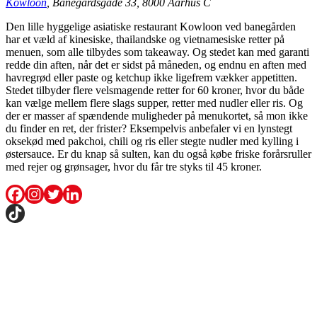
Kowloon
, Banegårdsgade 33, 8000 Aarhus C
Den lille hyggelige asiatiske restaurant Kowloon ved banegården
har et væld af kinesiske, thailandske og vietnamesiske retter på
menuen, som alle tilbydes som takeaway. Og stedet kan med garanti
redde din aften, når det er sidst på måneden, og endnu en aften med
havregrød eller paste og ketchup ikke ligefrem vækker appetitten.
Stedet tilbyder flere velsmagende retter for 60 kroner, hvor du både
kan vælge mellem flere slags supper, retter med nudler eller ris. Og
der er masser af spændende muligheder på menukortet, så mon ikke
du finder en ret, der frister? Eksempelvis anbefaler vi en lynstegt
oksekød med pakchoi, chili og ris eller stegte nudler med kylling i
østersauce. Er du knap så sulten, kan du også købe friske forårsruller
med rejer og grønsager, hvor du får tre styks til 45 kroner.