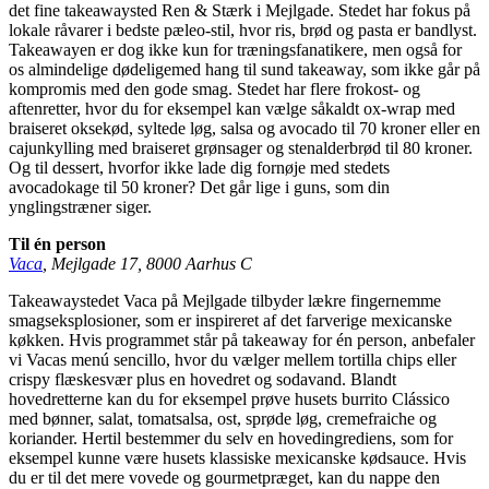
det fine takeawaysted Ren & Stærk i Mejlgade. Stedet har fokus på
lokale råvarer i bedste pæleo-stil, hvor ris, brød og pasta er bandlyst.
Takeawayen er dog ikke kun for træningsfanatikere, men også for
os almindelige dødeligemed hang til sund takeaway, som ikke går på
kompromis med den gode smag. Stedet har flere frokost- og
aftenretter, hvor du for eksempel kan vælge såkaldt ox-wrap med
braiseret oksekød, syltede løg, salsa og avocado til 70 kroner eller en
cajunkylling med braiseret grønsager og stenalderbrød til 80 kroner.
Og til dessert, hvorfor ikke lade dig fornøje med stedets
avocadokage til 50 kroner? Det går lige i guns, som din
ynglingstræner siger.
Til én person
Vaca
, Mejlgade 17, 8000 Aarhus C
Takeawaystedet Vaca på Mejlgade tilbyder lækre fingernemme
smagseksplosioner, som er inspireret af det farverige mexicanske
køkken. Hvis programmet står på takeaway for én person, anbefaler
vi Vacas menú sencillo, hvor du vælger mellem tortilla chips eller
crispy flæskesvær plus en hovedret og sodavand. Blandt
hovedretterne kan du for eksempel prøve husets burrito Clássico
med bønner, salat, tomatsalsa, ost, sprøde løg, cremefraiche og
koriander. Hertil bestemmer du selv en hovedingrediens, som for
eksempel kunne være husets klassiske mexicanske kødsauce. Hvis
du er til det mere vovede og gourmetpræget, kan du nappe den