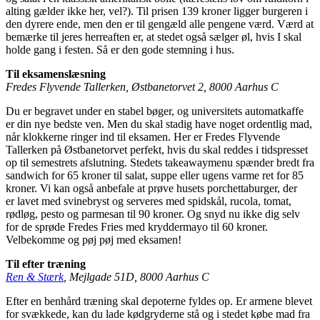
alting gælder ikke her, vel?). Til prisen 139 kroner ligger burgeren i
den dyrere ende, men den er til gengæld alle pengene værd. Værd at
bemærke til jeres herreaften er, at stedet også sælger øl, hvis I skal
holde gang i festen. Så er den gode stemning i hus.
Til eksamenslæsning
Fredes Flyvende Tallerken
, Østbanetorvet 2, 8000 Aarhus C
Du er begravet under en stabel bøger, og universitets automatkaffe
er din nye bedste ven. Men du skal stadig have noget ordentlig mad,
når klokkerne ringer ind til eksamen. Her er Fredes Flyvende
Tallerken på Østbanetorvet perfekt, hvis du skal reddes i tidspresset
op til semestrets afslutning. Stedets takeawaymenu spænder bredt fra
sandwich for 65 kroner til salat, suppe eller ugens varme ret for 85
kroner. Vi kan også anbefale at prøve husets porchettaburger, der
er lavet med svinebryst og serveres med spidskål, rucola, tomat,
rødløg, pesto og parmesan til 90 kroner. Og snyd nu ikke dig selv
for de sprøde Fredes Fries med kryddermayo til 60 kroner.
Velbekomme og pøj pøj med eksamen!
Til efter træning
Ren & Stærk
, Mejlgade 51D, 8000 Aarhus C
Efter en benhård træning skal depoterne fyldes op. Er armene blevet
for svækkede, kan du lade kødgryderne stå og i stedet købe mad fra