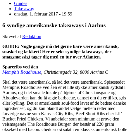
Guides
Take away
onsdag, 1. februar 2017 - 19:59
6 syndige amerikanske takeaways i Aarhus
Skrevet af
Redaktion
GUIDE: Nogle gange må det gerne bare være amerikansk,
snasket og lækkert! Her er seks syndige takeaways, der
smagsmæssigt tager dig med en tur over Atlanten.
Spareribs ved åen
Memphis Roadhouse
, Christiansgade 32, 8000 Aarhus C
Skal det være amerikansk, så lad det være amerikansk. Spisestedet
Memphis Roadhouse ved åen er et lille stykke amerikansk sydstat i
Aarhus, og i det smalle lokale på hjørnet af Christiansgade og
Åboulevarden kan du få ægte barbecue, uanset om du er til ko, gris
eller kylling. Det er amerikansk soul-food lavet af de bedste danske
ingredienser, og du kan blandt andet vælge mellem retter med
farverige navne som Kansas City Ribs, Beef Short Ribs eller Lil’
Bucket Fried Chicken. Vi anbefaler som minimum at prøve den
velsmagende The Roadhouse Burger, der består af 220 gram
oksekød med bacon, cheddar og salat i en klassisk amerikansk bolle