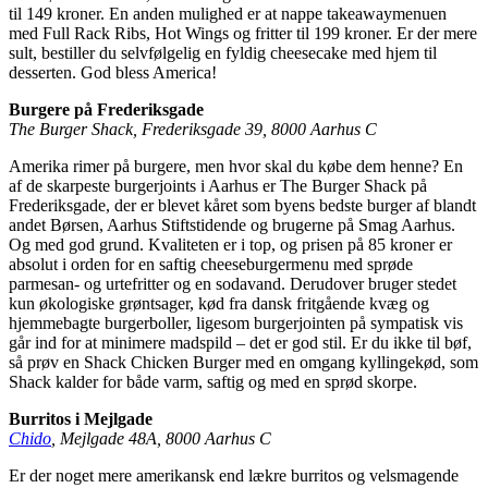
til 149 kroner. En anden mulighed er at nappe takeawaymenuen
med Full Rack Ribs, Hot Wings og fritter til 199 kroner. Er der mere
sult, bestiller du selvfølgelig en fyldig cheesecake med hjem til
desserten. God bless America!
Burgere på Frederiksgade
The Burger Shack, Frederiksgade 39, 8000 Aarhus C
Amerika rimer på burgere, men hvor skal du købe dem henne? En
af de skarpeste burgerjoints i Aarhus er The Burger Shack på
Frederiksgade, der er blevet kåret som byens bedste burger af blandt
andet Børsen, Aarhus Stiftstidende og brugerne på Smag Aarhus.
Og med god grund. Kvaliteten er i top, og prisen på 85 kroner er
absolut i orden for en saftig cheeseburgermenu med sprøde
parmesan- og urtefritter og en sodavand. Derudover bruger stedet
kun økologiske grøntsager, kød fra dansk fritgående kvæg og
hjemmebagte burgerboller, ligesom burgerjointen på sympatisk vis
går ind for at minimere madspild – det er god stil. Er du ikke til bøf,
så prøv en Shack Chicken Burger med en omgang kyllingekød, som
Shack kalder for både varm, saftig og med en sprød skorpe.
Burritos i Mejlgade
Chido
, Mejlgade 48A, 8000 Aarhus C
Er der noget mere amerikansk end lækre burritos og velsmagende