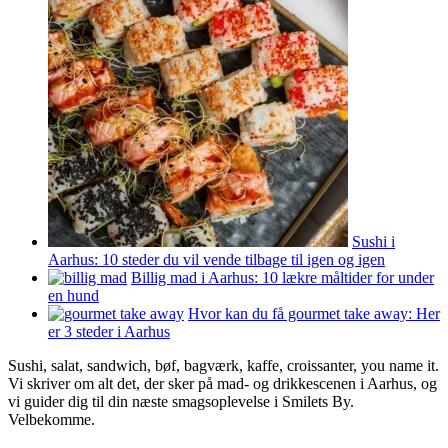
Sushi i
Aarhus: 10 steder du vil vende tilbage til igen og igen
Billig mad i Aarhus: 10 lækre måltider for under
en hund
Hvor kan du få gourmet take away: Her
er 3 steder i Aarhus
Sushi, salat, sandwich, bøf, bagværk, kaffe, croissanter, you name it.
Vi skriver om alt det, der sker på mad- og drikkescenen i Aarhus, og
vi guider dig til din næste smagsoplevelse i Smilets By.
Velbekomme.