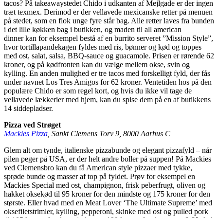
tacos? På takeawaystedet Chido i udkanten af Mejlgade er der ingen
træt texmex. Derimod er der vellavede mexicanske retter på menuen
på stedet, som en flok unge fyre står bag. Alle retter laves fra bunden
i det lille køkken bag i butikken, og maden til all american
dinner kan for eksempel bestå af en burrito serveret ”Mission Style”,
hvor tortillapandekagen fyldes med ris, bønner og kød og toppes
med ost, salat, salsa, BBQ-sauce og guacamole. Prisen er rørende 62
kroner, og på kødfronten kan du vælge mellem okse, svin og
kylling. En anden mulighed er tre tacos med forskelligt fyld, der fås
under navnet Los Tres Amigos for 62 kroner. Ventetiden hos på den
populære Chido er som regel kort, og hvis du ikke vil tage de
vellavede lækkerier med hjem, kan du spise dem på en af butikkens
14 siddepladser.
Pizza ved Strøget
Mackies Pizza
, Sankt Clemens Torv 9, 8000 Aarhus C
Glem alt om tynde, italienske pizzabunde og elegant pizzafyld – når
pilen peger på USA, er der helt andre boller på suppen! På Mackies
ved Clemensbro kan du få American style pizzaer med tykke,
sprøde bunde og masser af top på fyldet. Prøv for eksempel en
Mackies Special med ost, champignon, frisk peberfrugt, oliven og
hakket oksekød til 95 kroner for den mindste og 175 kroner for den
største. Eller hvad med en Meat Lover ‘The Ultimate Supreme’ med
oksefiletstrimler, kylling, pepperoni, skinke med ost og pulled pork