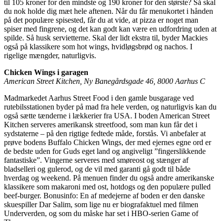
til 105 kroner for den mindste og 190 kroner for den største? Så skal
du nok holde dig mæt hele aftenen. Når du får menukortet i hånden
på det populære spisested, får du at vide, at pizza er noget man
spiser med fingrene, og det kan godt kan være en udfordring uden at
spilde. Så husk servietterne. Skal der lidt ekstra til, byder Mackies
også på klassikere som hot wings, hvidløgsbrød og nachos. I
rigelige mængder, naturligvis.
Chicken Wings i garagen
American Street Kitchen, Ny Banegårdsgade 46, 8000 Aarhus C
Madmarkedet Aarhus Street Food i den gamle busgarage ved
rutebilsstationen byder på mad fra hele verden, og naturligvis kan du
også sætte tænderne i lækkerier fra USA. I boden American Street
Kitchen serveres amerikansk streetfood, som man kun får det i
sydstaterne – på den rigtige fedtede måde, forstås. Vi anbefaler at
prøve bodens Buffalo Chicken Wings, der med ejernes egne ord er
de bedste uden for Guds eget land og angiveligt ”fingerslikkende
fantastiske”. Vingerne serveres med smøreost og stænger af
bladselleri og gulerod, og de vil med garanti gå godt til både
hverdag og weekend. På menuen finder du også andre amerikanske
klassikere som makaroni med ost, hotdogs og den populære pulled
beef-burger. Bonusinfo: En af medejerne af boden er den danske
skuespiller Dar Salim, som lige nu er biografaktuel med filmen
Underverden, og som du måske har set i HBO-serien Game of