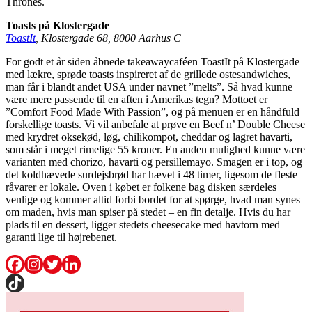
Thrones.
Toasts på Klostergade
ToastIt
, Klostergade 68, 8000 Aarhus C
For godt et år siden åbnede takeawaycaféen ToastIt på Klostergade
med lækre, sprøde toasts inspireret af de grillede ostesandwiches,
man får i blandt andet USA under navnet ”melts”. Så hvad kunne
være mere passende til en aften i Amerikas tegn? Mottoet er
”Comfort Food Made With Passion”, og på menuen er en håndfuld
forskellige toasts. Vi vil anbefale at prøve en Beef n’ Double Cheese
med krydret oksekød, løg, chilikompot, cheddar og lagret havarti,
som står i meget rimelige 55 kroner. En anden mulighed kunne være
varianten med chorizo, havarti og persillemayo. Smagen er i top, og
det koldhævede surdejsbrød har hævet i 48 timer, ligesom de fleste
råvarer er lokale. Oven i købet er folkene bag disken særdeles
venlige og kommer altid forbi bordet for at spørge, hvad man synes
om maden, hvis man spiser på stedet – en fin detalje. Hvis du har
plads til en dessert, ligger stedets cheesecake med havtorn med
garanti lige til højrebenet.