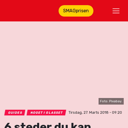
SMAGprisen
Foto: Pixabay.
Tirsdag, 27. Marts 2018 - 09:20
GUIDES
NOGET I GLASSET
6 steder du kan