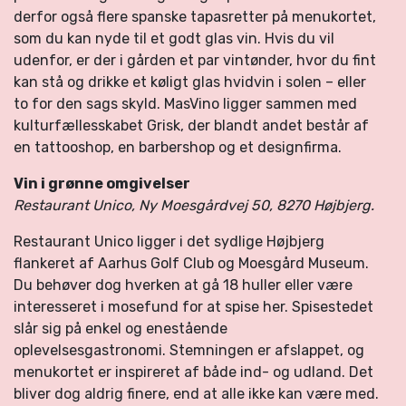
derfor også flere spanske tapasretter på menukortet,
som du kan nyde til et godt glas vin. Hvis du vil
udenfor, er der i gården et par vintønder, hvor du fint
kan stå og drikke et køligt glas hvidvin i solen – eller
to for den sags skyld. MasVino ligger sammen med
kulturfællesskabet Grisk, der blandt andet består af
en tattooshop, en barbershop og et designfirma.
Vin i grønne omgivelser
Restaurant Unico, Ny Moesgårdvej 50, 8270 Højbjerg.
Restaurant Unico ligger i det sydlige Højbjerg
flankeret af Aarhus Golf Club og Moesgård Museum.
Du behøver dog hverken at gå 18 huller eller være
interesseret i mosefund for at spise her. Spisestedet
slår sig på enkel og enestående
oplevelsesgastronomi. Stemningen er afslappet, og
menukortet er inspireret af både ind- og udland. Det
bliver dog aldrig finere, end at alle ikke kan være med.