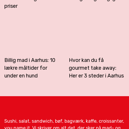
priser
Billig mad i Aarhus: 10
Hvor kan du få
lækre måltider for
gourmet take away:
under en hund
Her er 3 steder i Aarhus
Sushi, salat, sandwich, bøf, bagværk, kaffe, croissanter,
you name it. Vi skriver om alt det, der sker på mad- og