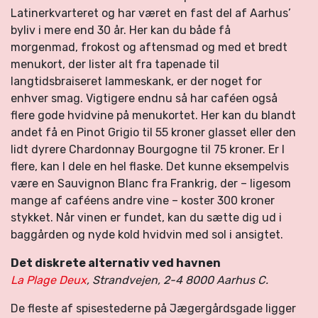
Latinerkvarteret og har været en fast del af Aarhus’
byliv i mere end 30 år. Her kan du både få
morgenmad, frokost og aftensmad og med et bredt
menukort, der lister alt fra tapenade til
langtidsbraiseret lammeskank, er der noget for
enhver smag. Vigtigere endnu så har caféen også
flere gode hvidvine på menukortet. Her kan du blandt
andet få en Pinot Grigio til 55 kroner glasset eller den
lidt dyrere Chardonnay Bourgogne til 75 kroner. Er I
flere, kan I dele en hel flaske. Det kunne eksempelvis
være en Sauvignon Blanc fra Frankrig, der – ligesom
mange af caféens andre vine – koster 300 kroner
stykket. Når vinen er fundet, kan du sætte dig ud i
baggården og nyde kold hvidvin med sol i ansigtet.
Det diskrete alternativ ved havnen
La Plage Deux
, Strandvejen, 2-4 8000 Aarhus C.
De fleste af spisestederne på Jægergårdsgade ligger