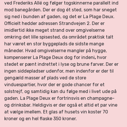
ved Frederiks Allé og følger togskinnerne parallelt ind
mod banegården. Der er dog ét sted, som har sneget
sig ned i bunden af gaden, og det er La Plage Deux.
Officielt hedder adressen Strandvejen 2. Der er
imidlertid ikke meget strand over omgivelserne
omkring det lille spisested, da området praktisk talt
har været en stor byggeplads de sidste mange
måneder. Hvad omgivelserne mangler på hygge,
kompenserer La Plage Deux dog for indeni
,
hvor
stedet er pænt indrettet i lyse og brune farver. Der er
ingen siddepladser udenfor, men indenfor er der til
gengæld masser af plads ved de store
vinduespartier, hvor der er gode chancer for et
solstrejf, og samtidig kan du følge med i livet ude på
gaden. La Plage Deux er fortrinsvis en champagne-
og drinksbar. Heldigvis er der også et altid et par vine
at vælge imellem. Et glas af husets vin koster 70
kroner og en hel flaske 350 kroner.