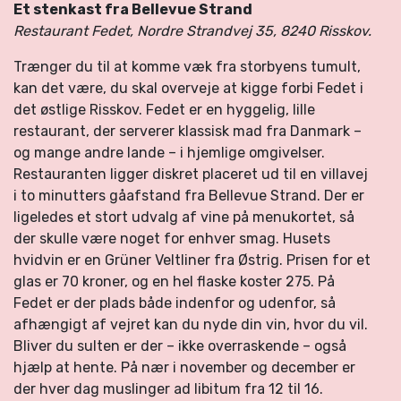
Et stenkast fra Bellevue Strand
Restaurant Fedet, Nordre Strandvej 35, 8240 Risskov.
Trænger du til at komme væk fra storbyens tumult,
kan det være, du skal overveje at kigge forbi Fedet i
det østlige Risskov. Fedet er en hyggelig, lille
restaurant, der serverer klassisk mad fra Danmark –
og mange andre lande – i hjemlige omgivelser.
Restauranten ligger diskret placeret ud til en villavej
i to minutters gåafstand fra Bellevue Strand. Der er
ligeledes et stort udvalg af vine på menukortet, så
der skulle være noget for enhver smag. Husets
hvidvin er en Grüner Veltliner fra Østrig. Prisen for et
glas er 70 kroner, og en hel flaske koster 275. På
Fedet er der plads både indenfor og udenfor, så
afhængigt af vejret kan du nyde din vin, hvor du vil.
Bliver du sulten er der – ikke overraskende – også
hjælp at hente. På nær i november og december er
der hver dag muslinger ad libitum fra 12 til 16.