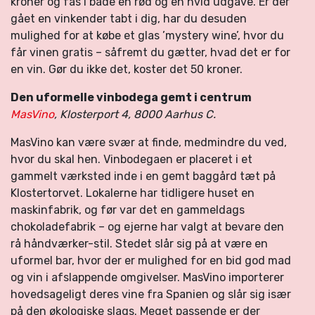
kroner og fås i både en rød og en hvid udgave. Er der
gået en vinkender tabt i dig, har du desuden
mulighed for at købe et glas ’mystery wine’, hvor du
får vinen gratis – såfremt du gætter, hvad det er for
en vin. Gør du ikke det, koster det 50 kroner.
Den uformelle vinbodega gemt i centrum
MasVino
, Klosterport 4, 8000 Aarhus C.
MasVino kan være svær at finde, medmindre du ved,
hvor du skal hen. Vinbodegaen er placeret i et
gammelt værksted inde i en gemt baggård tæt på
Klostertorvet. Lokalerne har tidligere huset en
maskinfabrik, og før var det en gammeldags
chokoladefabrik – og ejerne har valgt at bevare den
rå håndværker-stil. Stedet slår sig på at være en
uformel bar, hvor der er mulighed for en bid god mad
og vin i afslappende omgivelser. MasVino importerer
hovedsageligt deres vine fra Spanien og slår sig især
på den økologiske slags. Meget passende er der