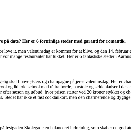
 på date? Her er 6 fortrinlige steder med garanti for romantik.
or love it, men valentinsdag er kommet for at blive, og den 14. februar e
, hvor mange restauranter har lukket. Her er 6 fantastiske steder i Aarhus
ølgelig skal I have østers og champagne på jeres valentinsdag. Her er ch
ool og lidt old school med rå træborde, barstole og siddepladser i de s
er efter sæson og udbud, hvor prisen starter ved 20 kroner stykket og c
ails. Stedet har ikke et fast cocktailkort, men den charmerende og dygtige 
på festgaden Skolegade en balanceret indretning, som skaber en god atmo