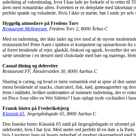
anledning af valentinsdag, hvor I kan lade jer forkæle af to retter til
årets mest romantiske aften. Forretten er en deleplatte med laksetatar 
perfekt sprøde og velsaltede. Hvis I ikke er mætte, bør I unde jer se
Hyggelig atmosfære på Fredens Torv
Restaurant Mellemrum
, Fredens Torv 2, 8000 Århus C
Med en indretning, der ikke lader sig rive med af de nyeste modetend
restaurantchef Peter Aaen i spidsen er kompetent og opmærksom fra start 
af forret bestående af rejer, glaskål, friskost og agurk, hvorefter der 
sætte tænderne i en dessert med chokolade med bær og marengs. Hele h
Casual dining og deleretter
Restaurant FF, Åboulevarden 30, 8000 Aarhus C
Sharing is caring, og hvad er mere romantisk end at spise af den sam
menu bestående af snacks, charcuteri, fisk, kød, grønsagsretter og des
frem i måltidet, hvilket understøttes af rummets indretning, der er enke
en Pisco Sour eller en Wet Stiletto? I kan oplagt nyde cocktailen i hu
Fransk bistro på Frederiksbjerg
Klassisk 65
, Jægergårdsgade 65, 8000 Aarhus C
Den franske bistro Klassisk 65 midt på Jægergårdsgade er uformel på d
sidebordet, hvis I har lyst. Med andre ord perfekt til en date a la Par
hvis I inviterer ham på husets peberbøf af modnet oksemørbrad med hjem