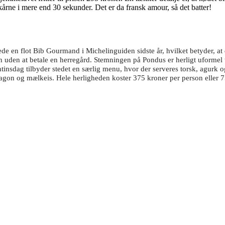
årne i mere end 30 sekunder. Det er da fransk amour, så det batter!
ede en flot Bib Gourmand i Michelinguiden sidste år, hvilket betyder, at 
kenen uden at betale en herregård. Stemningen på Pondus er herligt ufor
entinsdag tilbyder stedet en særlig menu, hvor der serveres torsk, agurk o
tragon og mælkeis. Hele herligheden koster 375 kroner per person eller 7