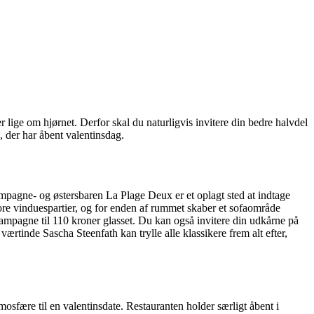
r lige om hjørnet. Derfor skal du naturligvis invitere din bedre halvdel
, der har åbent valentinsdag.
ampagne- og østersbaren La Plage Deux er et oplagt sted at indtage
tore vinduespartier, og for enden af rummet skaber et sofaområde
hampagne til 110 kroner glasset. Du kan også invitere din udkårne på
værtinde Sascha Steenfath kan trylle alle klassikere frem alt efter,
sfære til en valentinsdate. Restauranten holder særligt åbent i