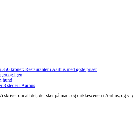
der 350 kroner: Restauranter i Aarhus med gode priser
 igen og igen
en hund
r 3 steder i Aarhus
 Vi skriver om alt det, der sker på mad- og drikkescenen i Aarhus, og v