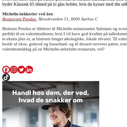
byder Klassisk 65 tilmed på to glas bobler, hvis du kysser med din udk
Michelin-lækkerier ved åen
Restaurant Pondus
, Åboulevarden 51, 8000 Aarhus C
Bistroen Pondus er lillebror til Michelin-restauranten Substans og scor
perfekt til en valentinsdinner, hvis I vil have god kvalitet på taller
et ekstra plus er, at bistroen bruger økologiske, lokale råvarer. Til val
består af okse, gulerod og hasselnød, og til dessert serveres pærer, es
valentinsmiddag på en Michelin-anbefalet restaurant, vel?