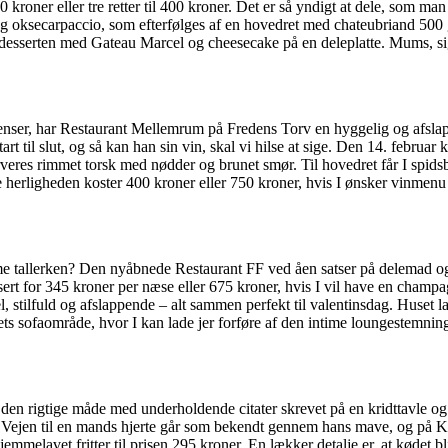
 350 kroner eller tre retter til 400 kroner. Det er så yndigt at dele, so
og oksecarpaccio, som efterfølges af en hovedret med chateubriand 500 gra
lv desserten med Gateau Marcel og cheesecake på en deleplatte. Mums, si
enser, har Restaurant Mellemrum på Fredens Torv en hyggelig og afslapp
til slut, og så kan han sin vin, skal vi hilse at sige. Den 14. februar k
serveres rimmet torsk med nødder og brunet smør. Til hovedret får I spidsb
erligheden koster 400 kroner eller 750 kroner, hvis I ønsker vinmenu t
me tallerken? Den nyåbnede Restaurant FF ved åen satser på delemad og 
sert for 345 kroner per næse eller 675 kroner, hvis I vil have en champag
l, stilfuld og afslappende – alt sammen perfekt til valentinsdag. Huset la
sets sofaområde, hvor I kan lade jer forføre af den intime loungestemnin
en rigtige måde med underholdende citater skrevet på en kridttavle og 
is. Vejen til en mands hjerte går som bekendt gennem hans mave, og på Kla
melavet fritter til prisen 295 kroner. En lækker detalje er, at kødet bl