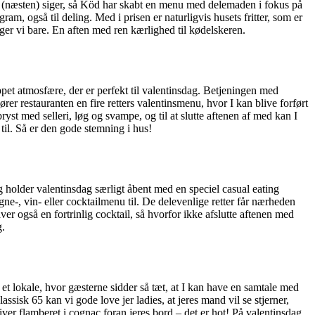
m man (næsten) siger, så Köd har skabt en menu med delemaden i fokus på
m, også til deling. Med i prisen er naturligvis husets fritter, som er
ger vi bare. En aften med ren kærlighed til kødelskeren.
et atmosfære, der er perfekt til valentinsdag. Betjeningen med
ører restauranten en fire retters valentinsmenu, hvor I kan blive forført
ryst med selleri, løg og svampe, og til at slutte aftenen af med kan I
il. Så er den gode stemning i hus!
holder valentinsdag særligt åbent med en speciel casual eating
ne-, vin- eller cocktailmenu til. De delevenlige retter får nærheden
ver også en fortrinlig cocktail, så hvorfor ikke afslutte aftenen med
g.
et lokale, hvor gæsterne sidder så tæt, at I kan have en samtale med
ssisk 65 kan vi gode love jer ladies, at jeres mand vil se stjerner,
iver flamberet i cognac foran jeres bord – det er hot! På valentinsdag