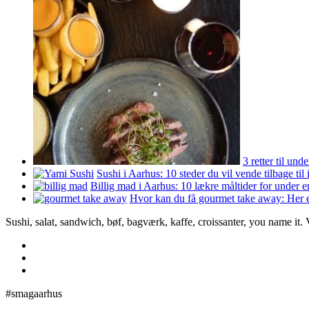
3 retter til un
Sushi i Aarhus: 10 steder du vil vende tilbage til
Billig mad i Aarhus: 10 lækre måltider for under 
Hvor kan du få gourmet take away: Her e
Sushi, salat, sandwich, bøf, bagværk, kaffe, croissanter, you name it.
#smagaarhus