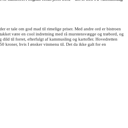
der er tale om god mad til rimelige priser. Med andre ord er bistroen
mel takket være en cool indretning med rå murstensvægge og træbord, og
g dild til forret, efterfulgt af kammusling og kartofler. Hovedretten
50 kroner, hvis I ønsker vinmenu til. Det da ikke galt for en