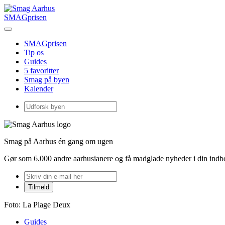
SMAGprisen
SMAGprisen
Tip os
Guides
5 favoritter
Smag på byen
Kalender
Smag på Aarhus én gang om ugen
Gør som 6.000 andre aarhusianere og få madglade nyheder i din ind
Foto: La Plage Deux
Guides