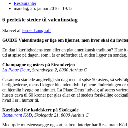
Restauranter
mandag, 25. januar 2016 - 19:12
6 perfekte steder til valentinsdag
Skrevet af
Jesper Langhoff
GUIDE Valentinsdag er lige om hjørnet, men hvor skal du invitere
En dag i kærlighedens tegn eller en plat amerikansk tradition? Hate it 
ud at spise på dagen, som i år er udfordret af, at den ligger en søndag
Champagne og østers på Strandvejen
La Plage Deux
, Strandvejen 2, 8000 Aarhus C
Casanova startede angiveligt sin dag med at spise 50 østers, så selvf
herlighederne, mens I kigger hinanden dybt i øjnene. Indretningen er c
en hjemlig hygge og intimitet. La Plage Deux’ udvalg af østers varier
husets cava til 60 kroner per glas eller en af stedets forskellige cockt
hvad I er i humør til.
Kærlighed for kødelskere på Skolegade
Restaurant KöD
, Skolegade 21, 8000 Aarhus C
Med røde murstensvægge og sort, stilrent interiør har Restaurant Köd 