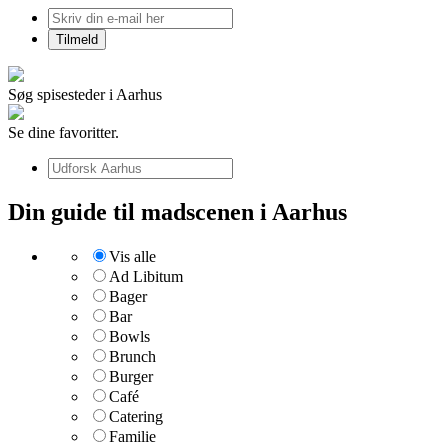
Søg spisesteder i Aarhus
Se dine favoritter.
Din guide til madscenen i Aarhus
Vis alle
Ad Libitum
Bager
Bar
Bowls
Brunch
Burger
Café
Catering
Familie