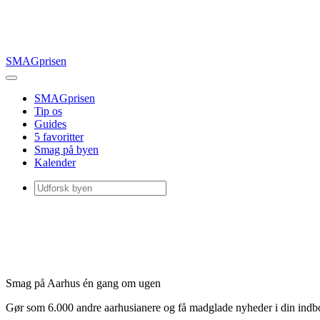
SMAGprisen
SMAGprisen
Tip os
Guides
5 favoritter
Smag på byen
Kalender
Smag på Aarhus én gang om ugen
Gør som 6.000 andre aarhusianere og få madglade nyheder i din ind