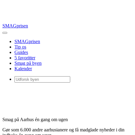
SMAGprisen
SMAGprisen
Tip os
Guides
5 favoritter
Smag på byen
Kalender
Smag på Aarhus én gang om ugen
Gør som 6.000 andre aarhusianere og få madglade nyheder i din