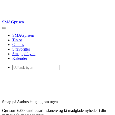
SMAGprisen
SMAGprisen
Tip os
Guides
5 favoritter
Smag på byen
Kalender
Smag på Aarhus én gang om ugen
Gør som 6.000 andre aarhusianere og få madglade nyheder i din