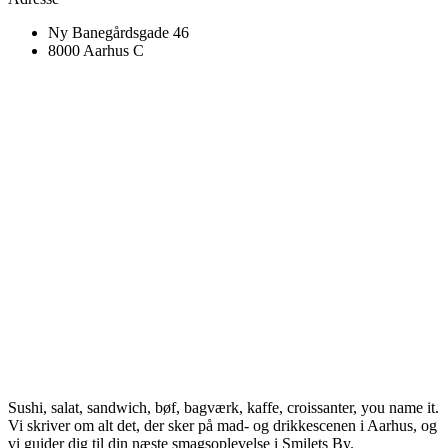
Ny Banegårdsgade 46
8000 Aarhus C
Sushi, salat, sandwich, bøf, bagværk, kaffe, croissanter, you name it.
Vi skriver om alt det, der sker på mad- og drikkescenen i Aarhus, og
vi guider dig til din næste smagsoplevelse i Smilets By.