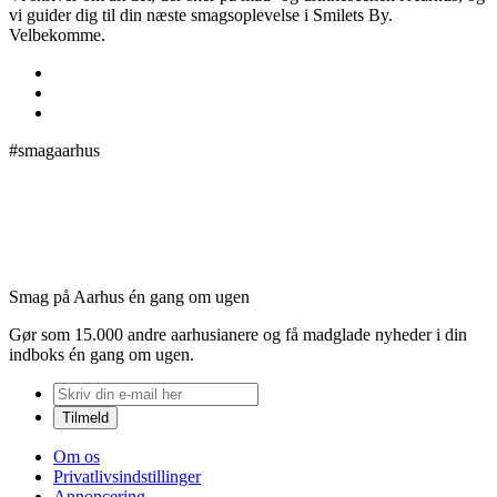
vi guider dig til din næste smagsoplevelse i Smilets By.
Velbekomme.
#smagaarhus
Smag på Aarhus én gang om ugen
Gør som 15.000 andre aarhusianere og få madglade nyheder i din
indboks én gang om ugen.
Om os
Privatlivsindstillinger
Annoncering