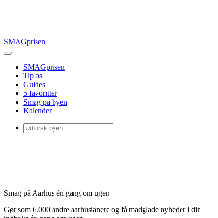
SMAGprisen
SMAGprisen
Tip os
Guides
5 favoritter
Smag på byen
Kalender
Smag på Aarhus én gang om ugen
Gør som 6.000 andre aarhusianere og få madglade nyheder i din