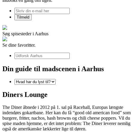
indboks én gang om ugen.
Søg spisesteder i Aarhus
Se dine favoritter.
Din guide til madscenen i Aarhus
Diners Lounge
The Diner åbnede i 2012 på 1. sal på Racehall, Europas længste
indendørs gokartbane. Her kan du få “good old american food” som
burgere, fritter, nachos, hash browns og chili cheese poppers. Vil du
spise maden hjemme, er det intet problem: The Diner leverer nemlig
også de amerikanske lækkerier lige til døren.