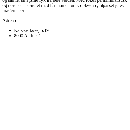
og samler smagsindtryk fra hele verden. Med fokus på minimalistisk
og nordisk-inspireret mad får man en unik oplevelse, tilpasset jeres
præferencer.
Adresse
Kalkværksvej 5.19
8000 Aarhus C