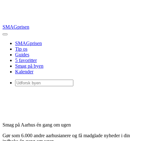
SMAGprisen
SMAGprisen
Tip os
Guides
5 favoritter
Smag på byen
Kalender
Smag på Aarhus én gang om ugen
Gør som 6.000 andre aarhusianere og få madglade nyheder i din