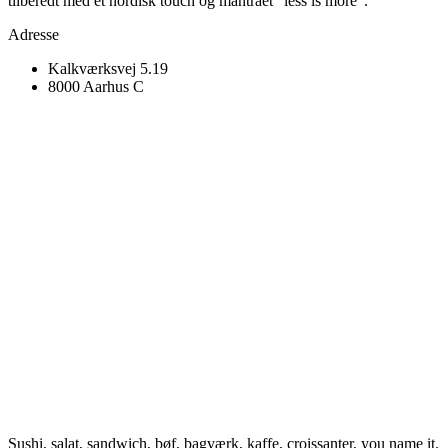
tilberedt med et nordisk touch og mantraet “less is more”.
Adresse
Kalkværksvej 5.19
8000 Aarhus C
Sushi, salat, sandwich, bøf, bagværk, kaffe, croissanter, you name it.