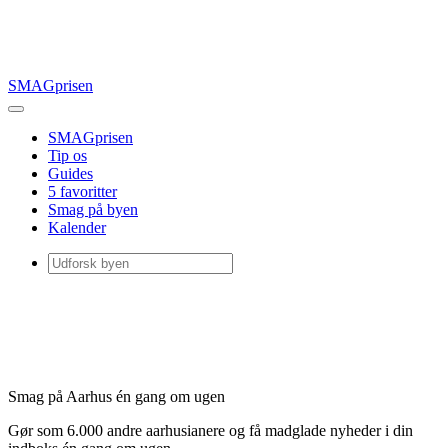
SMAGprisen
SMAGprisen
Tip os
Guides
5 favoritter
Smag på byen
Kalender
Smag på Aarhus én gang om ugen
Gør som 6.000 andre aarhusianere og få madglade nyheder i din