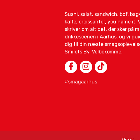
Sushi, salat, sandwich, bøf, ba
kaffe, croissanter, you name it. V
skriver om alt det, der sker på 
drikkescenen i Aarhus, og vi gui
dig til din næste smagsoplevelse
Smilets By. Velbekomme.
#smagaarhus
Om os