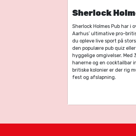
Sherlock Holm
Sherlock Holmes Pub har i o
Aarhus’ ultimative pro-briti
du opleve live sport på stor
den populære pub quiz eller
hyggelige omgivelser. Med 30
hanerne og en cocktailbar i
britiske kolonier er der rig 
fest og afslapning.