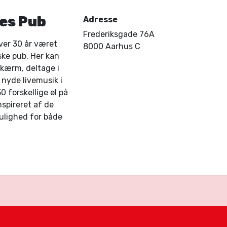
es Pub
Adresse
Frederiksgade 76A
ver 30 år været
8000 Aarhus C
ske pub. Her kan
skærm, deltage i
 nyde livemusik i
 forskellige øl på
nspireret af de
mulighed for både