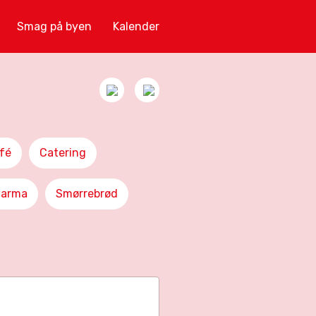
Smag på byen
Kalender
fé
Catering
arma
Smørrebrød