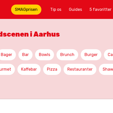
SMAGprisen
Tip os
Guides
5 favoritter
adscenen i Aarhus
Bager
Bar
Bowls
Brunch
Burger
Ca
urmet
Kaffebar
Pizza
Restauranter
Shaw