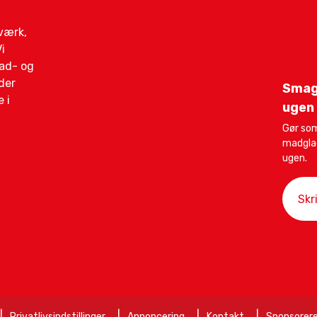
gværk,
i
mad- og
der
Smag
 i
ugen
Gør som
madglad
ugen.
Privatlivsindstillinger
Annoncering
Kontakt
Sponsorere