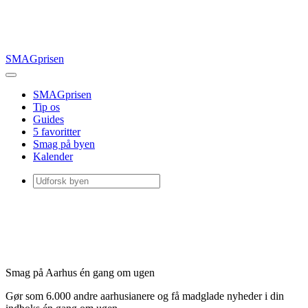
SMAGprisen
SMAGprisen
Tip os
Guides
5 favoritter
Smag på byen
Kalender
Smag på Aarhus én gang om ugen
Gør som 6.000 andre aarhusianere og få madglade nyheder i din