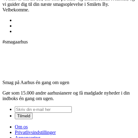
vi guider dig til din næste smagsoplevelse i Smilets By.
Velbekomme.
#smagaarhus
Smag på Aarhus én gang om ugen
Gør som 15.000 andre aarhusianere og få madglade nyheder i din
indboks én gang om ugen.
Om os
Privatlivsindstillinger
Annoncering