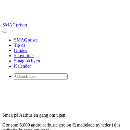
SMAGprisen
SMAGprisen
Tip os
Guides
5 favoritter
Smag på byen
Kalender
Smag på Aarhus én gang om ugen
Gør som 6.000 andre aarhusianere og få madglade nyheder i din