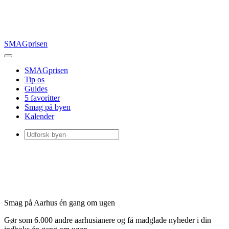
SMAGprisen
SMAGprisen
Tip os
Guides
5 favoritter
Smag på byen
Kalender
Smag på Aarhus én gang om ugen
Gør som 6.000 andre aarhusianere og få madglade nyheder i din