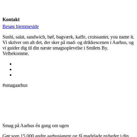
Kontakt
Besøg hjemmeside
Sushi, salat, sandwich, bøf, bagværk, kaffe, croissanter, you name it.
Vi skriver om alt det, der sker på mad- og drikkescenen i Aarhus, og
vi guider dig til din næste smagsoplevelse i Smilets By.
Velbekomme.
#smagaarhus
Smag på Aarhus én gang om ugen
Gør som 15.000 andre aarhusianere og få madglade nyheder i din