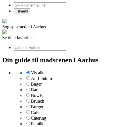
Søg spisesteder i Aarhus
Se dine favoritter.
Din guide til madscenen i Aarhus
Vis alle
Ad Libitum
Bager
Bar
Bowls
Brunch
Burger
Café
Catering
Familie