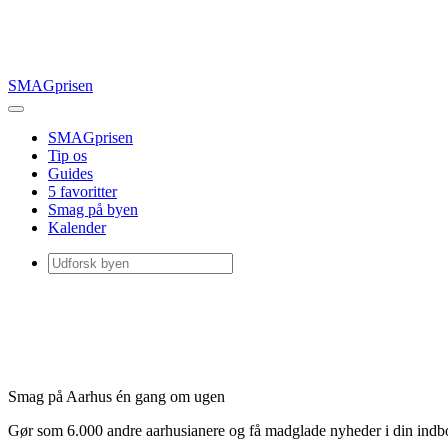
SMAGprisen
SMAGprisen
Tip os
Guides
5 favoritter
Smag på byen
Kalender
Smag på Aarhus én gang om ugen
Gør som 6.000 andre aarhusianere og få madglade nyheder i din ind