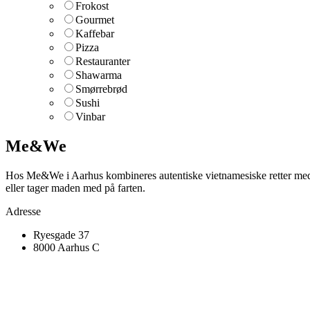
Frokost
Gourmet
Kaffebar
Pizza
Restauranter
Shawarma
Smørrebrød
Sushi
Vinbar
Me&We
Hos Me&We i Aarhus kombineres autentiske vietnamesiske retter med st
eller tager maden med på farten.
Adresse
Ryesgade 37
8000 Aarhus C