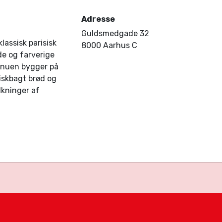
Adresse
Guldsmedgade 32
lassisk parisisk
8000 Aarhus C
e og farverige
enuen bygger på
riskbagt brød og
lkninger af