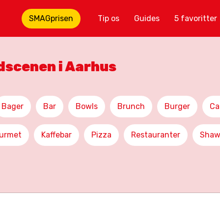
SMAGprisen
Tip os
Guides
5 favoritter
adscenen i Aarhus
Bager
Bar
Bowls
Brunch
Burger
Ca
urmet
Kaffebar
Pizza
Restauranter
Shaw