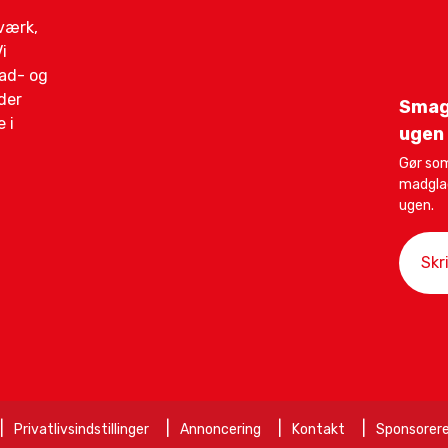
gværk,
i
mad- og
der
Smag
 i
ugen
Gør som
madglad
ugen.
Privatlivsindstillinger
Annoncering
Kontakt
Sponsorere