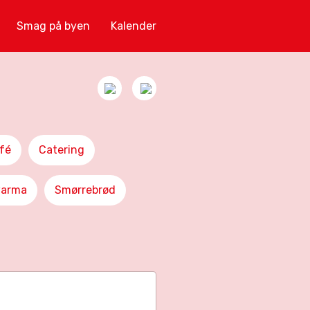
Smag på byen
Kalender
fé
Catering
arma
Smørrebrød