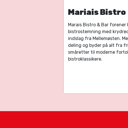
Mariais Bistro
Marais Bistro & Bar forener k
bistrostemning med krydred
indslag fra Mellemøsten. M
deling og byder på alt fra f
småretter til moderne forto
bistroklassikere.