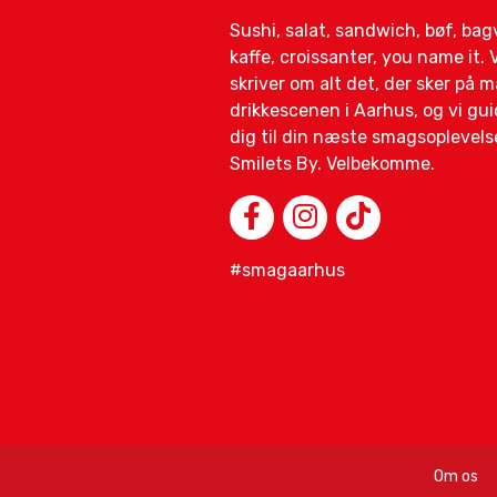
Sushi, salat, sandwich, bøf, ba
kaffe, croissanter, you name it. V
skriver om alt det, der sker på 
drikkescenen i Aarhus, og vi gui
dig til din næste smagsoplevelse
Smilets By. Velbekomme.
#smagaarhus
Om os