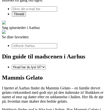
indboks én gang om ugen.
Søg spisesteder i Aarhus
Se dine favoritter.
Din guide til madscenen i Aarhus
Mammis Gelato
I hjertet af Aarhus finder du Mammis Gelato – en familie drevet
gelato-virksomhed med godt styr på den italienske is! Butikken er
startet af mor og datter efter en uddannelse i Italien. Her fik de øje
på, hvordan man skaber den bedste gelato.
Heldigvis findes god is ikke kun i Italien. Hos Mammis Gelato i