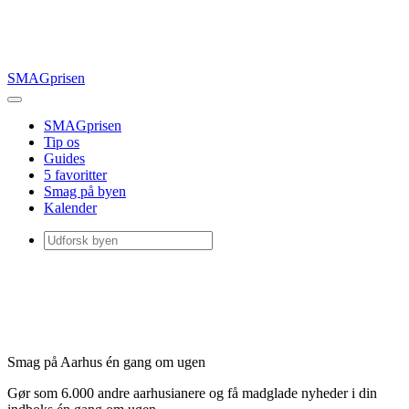
SMAGprisen
SMAGprisen
Tip os
Guides
5 favoritter
Smag på byen
Kalender
Smag på Aarhus én gang om ugen
Gør som 6.000 andre aarhusianere og få madglade nyheder i din