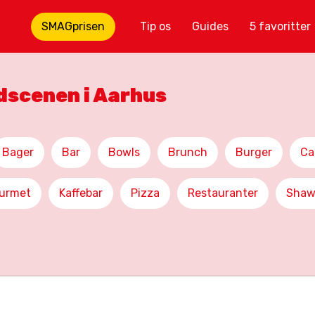
SMAGprisen
Tip os
Guides
5 favoritter
adscenen i Aarhus
Bager
Bar
Bowls
Brunch
Burger
Ca
urmet
Kaffebar
Pizza
Restauranter
Shaw