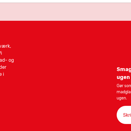
gværk,
i
mad- og
der
Smag
 i
ugen
Gør som
madglad
ugen.