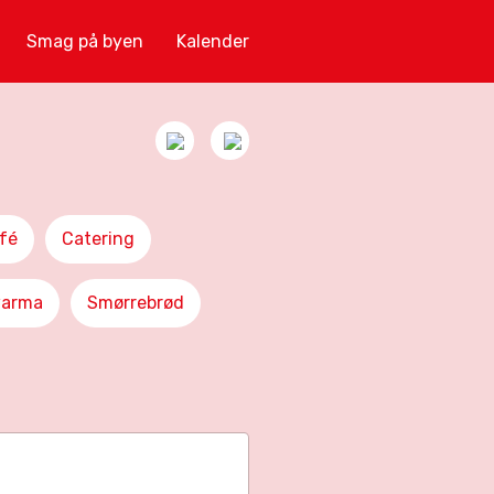
Smag på byen
Kalender
fé
Catering
arma
Smørrebrød