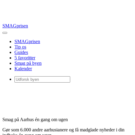
SMAGprisen
SMAGprisen
Tip os
Guides
5 favoritter
Smag på byen
Kalender
Smag på Aarhus én gang om ugen
Gør som 6.000 andre aarhusianere og få madglade nyheder i din