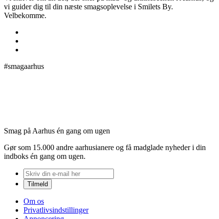
vi guider dig til din næste smagsoplevelse i Smilets By.
Velbekomme.
#smagaarhus
Smag på Aarhus én gang om ugen
Gør som 15.000 andre aarhusianere og få madglade nyheder i din
indboks én gang om ugen.
Om os
Privatlivsindstillinger
Annoncering