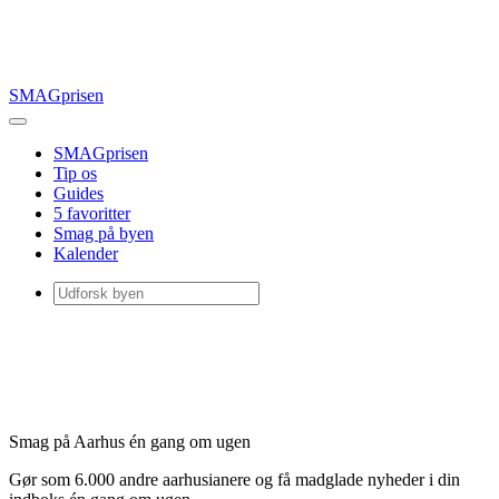
SMAGprisen
SMAGprisen
Tip os
Guides
5 favoritter
Smag på byen
Kalender
Smag på Aarhus én gang om ugen
Gør som 6.000 andre aarhusianere og få madglade nyheder i din