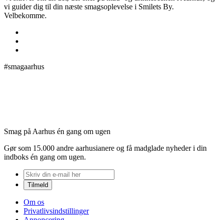
vi guider dig til din næste smagsoplevelse i Smilets By.
Velbekomme.
#smagaarhus
Smag på Aarhus én gang om ugen
Gør som 15.000 andre aarhusianere og få madglade nyheder i din
indboks én gang om ugen.
Om os
Privatlivsindstillinger
Annoncering