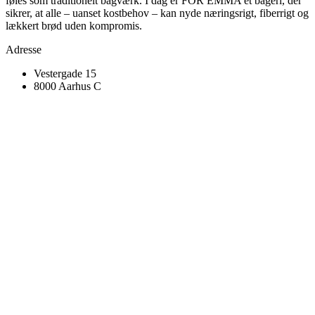
føles som traditionelt bagværk. I dag er FOR EMMA et bageri, der
sikrer, at alle – uanset kostbehov – kan nyde næringsrigt, fiberrigt og
lækkert brød uden kompromis.
Adresse
Vestergade 15
8000 Aarhus C