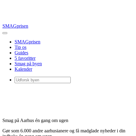
SMAGprisen
SMAGprisen
Tip os
Guides
5 favoritter
Smag på byen
Kalender
Smag på Aarhus én gang om ugen
Gør som 6.000 andre aarhusianere og få madglade nyheder i din