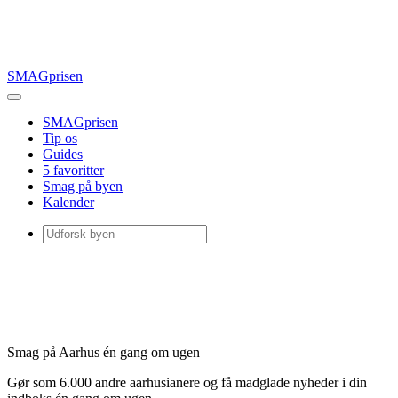
SMAGprisen
SMAGprisen
Tip os
Guides
5 favoritter
Smag på byen
Kalender
Smag på Aarhus én gang om ugen
Gør som 6.000 andre aarhusianere og få madglade nyheder i din