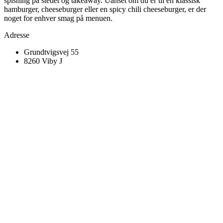
spisning på stedet og takeaway. Uanset om du er til en klassisk
hamburger, cheeseburger eller en spicy chili cheeseburger, er der
noget for enhver smag på menuen.
Adresse
Grundtvigsvej 55
8260 Viby J