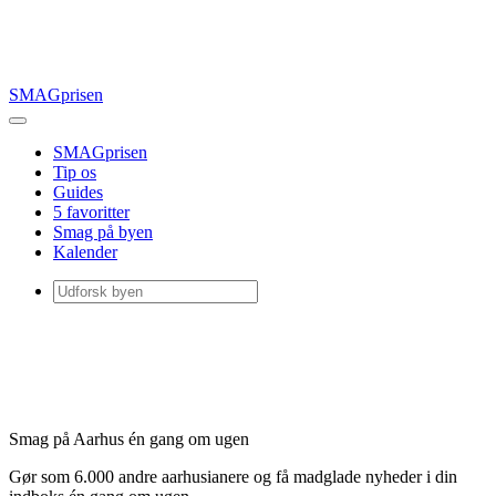
SMAGprisen
SMAGprisen
Tip os
Guides
5 favoritter
Smag på byen
Kalender
Smag på Aarhus én gang om ugen
Gør som 6.000 andre aarhusianere og få madglade nyheder i din