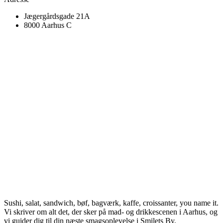
Jægergårdsgade 21A
8000 Aarhus C
Sushi, salat, sandwich, bøf, bagværk, kaffe, croissanter, you name it.
Vi skriver om alt det, der sker på mad- og drikkescenen i Aarhus, og
vi guider dig til din næste smagsoplevelse i Smilets By.