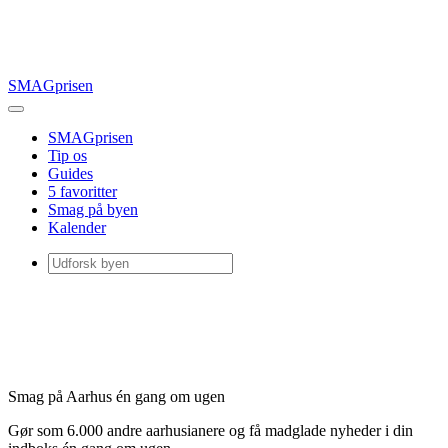
SMAGprisen
SMAGprisen
Tip os
Guides
5 favoritter
Smag på byen
Kalender
Smag på Aarhus én gang om ugen
Gør som 6.000 andre aarhusianere og få madglade nyheder i din