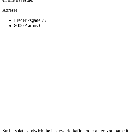
en lille havestue.
Adresse
Frederiksgade 75
8000 Aarhus C
Sushi, salat, sandwich, bøf, bagværk, kaffe, croissanter, you name it.