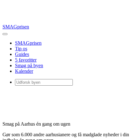
SMAGprisen
SMAGprisen
Tip os
Guides
5 favoritter
Smag på byen
Kalender
Smag på Aarhus én gang om ugen
Gør som 6.000 andre aarhusianere og få madglade nyheder i din