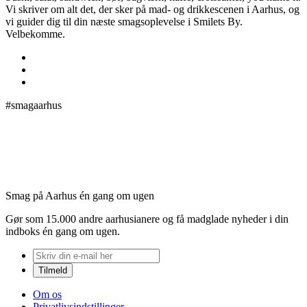
Vi skriver om alt det, der sker på mad- og drikkescenen i Aarhus, og
vi guider dig til din næste smagsoplevelse i Smilets By.
Velbekomme.
#smagaarhus
Smag på Aarhus én gang om ugen
Gør som 15.000 andre aarhusianere og få madglade nyheder i din
indboks én gang om ugen.
Om os
Privatlivsindstillinger