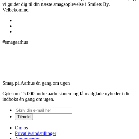
vi guider dig til din næste smagsoplevelse i Smilets By.
Velbekomme.
#smagaarhus
Smag på Aarhus én gang om ugen
Gør som 15.000 andre aarhusianere og få madglade nyheder i din
indboks én gang om ugen.
Om os
Privatlivsindstillinger
Annoncering