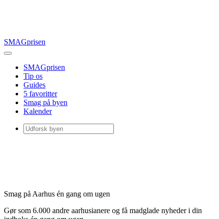
SMAGprisen
SMAGprisen
Tip os
Guides
5 favoritter
Smag på byen
Kalender
Smag på Aarhus én gang om ugen
Gør som 6.000 andre aarhusianere og få madglade nyheder i din