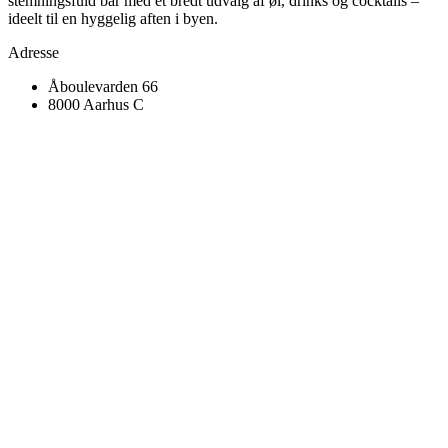
stemningsfuld bar med et bredt udvalg af øl, drinks og cocktails –
ideelt til en hyggelig aften i byen.
Adresse
Åboulevarden 66
8000 Aarhus C