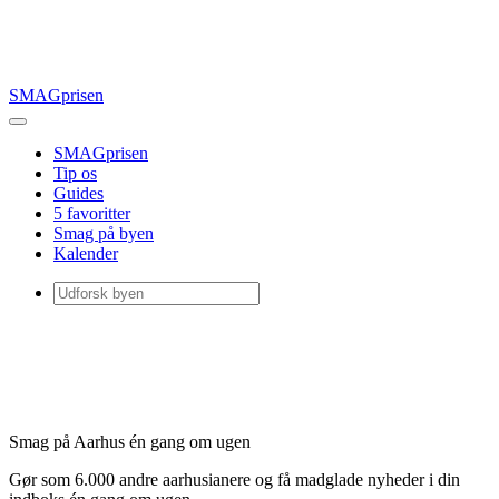
SMAGprisen
SMAGprisen
Tip os
Guides
5 favoritter
Smag på byen
Kalender
Smag på Aarhus én gang om ugen
Gør som 6.000 andre aarhusianere og få madglade nyheder i din