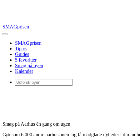
SMAGprisen
SMAGprisen
Tip os
Guides
5 favoritter
Smag på byen
Kalender
Smag på Aarhus én gang om ugen
Gør som 6.000 andre aarhusianere og få madglade nyheder i din ind