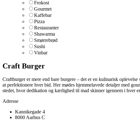
Frokost
Gourmet
Kaffebar
Pizza
Restauranter
Shawarma
Smørrebrød
Sushi
Vinbar
Craft Burger
Craftburger er mere end bare burgere – det er en kulinarisk oplevelse 
at perfektionere hver bid. Her mødes hjemmelavede detaljer med gourm
stedet, hvor dedikation og kærlighed til mad skinner igennem i hver en
Adresse
Kannikegade 4
8000 Aarhus C