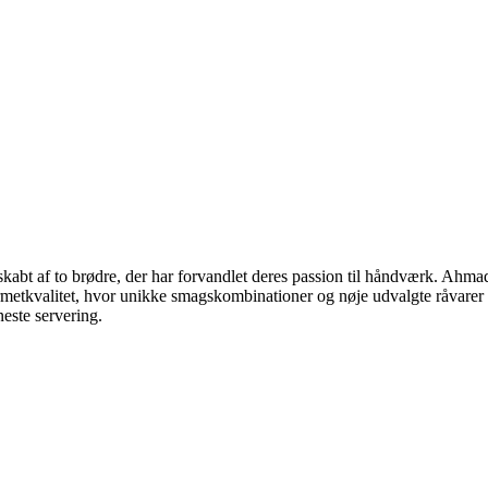
skabt af to brødre, der har forvandlet deres passion til håndværk. Ahmad
etkvalitet, hvor unikke smagskombinationer og nøje udvalgte råvarer f
este servering.