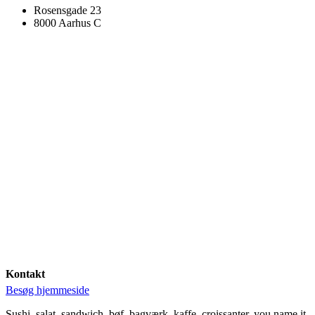
Rosensgade 23
8000 Aarhus C
Kontakt
Besøg hjemmeside
Sushi, salat, sandwich, bøf, bagværk, kaffe, croissanter, you name it.