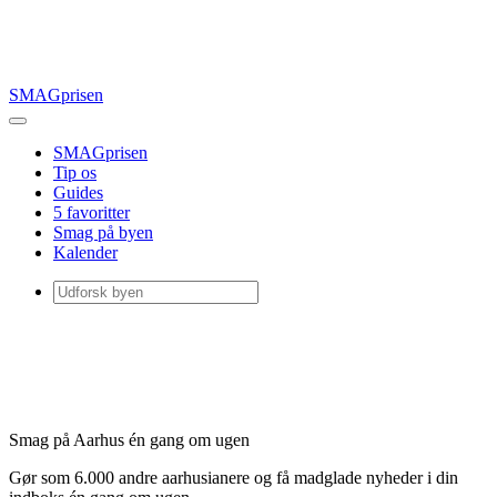
SMAGprisen
SMAGprisen
Tip os
Guides
5 favoritter
Smag på byen
Kalender
Smag på Aarhus én gang om ugen
Gør som 6.000 andre aarhusianere og få madglade nyheder i din