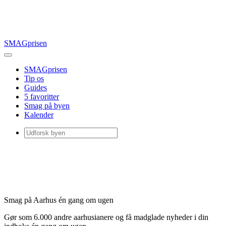
SMAGprisen
SMAGprisen
Tip os
Guides
5 favoritter
Smag på byen
Kalender
Smag på Aarhus én gang om ugen
Gør som 6.000 andre aarhusianere og få madglade nyheder i din