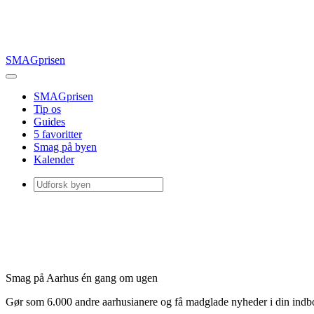
SMAGprisen
SMAGprisen
Tip os
Guides
5 favoritter
Smag på byen
Kalender
Smag på Aarhus én gang om ugen
Gør som 6.000 andre aarhusianere og få madglade nyheder i din ind