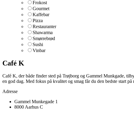
Frokost
Gourmet
Kaffebar
Pizza
Restauranter
Shawarma
Smørrebrød
Sushi
Vinbar
Café K
Café K, der både finder sted på Trøjborg og Gammel Munkgade, tilbyder
en god dag. Med fokus på kvalitet og smag får du den bedste start på m
Adresse
Gammel Munkegade 1
8000 Aarhus C