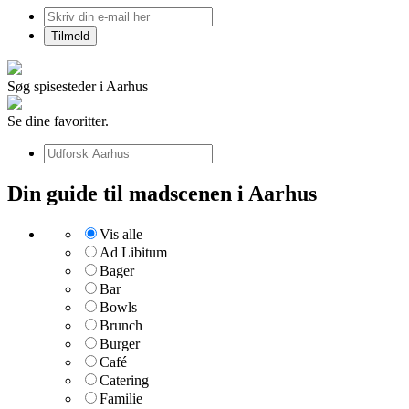
Søg spisesteder i Aarhus
Se dine favoritter.
Din guide til madscenen i Aarhus
Vis alle
Ad Libitum
Bager
Bar
Bowls
Brunch
Burger
Café
Catering
Familie