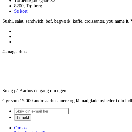
Tordenskjoldsgade 32
8200, Trøjborg
Se kort
Sushi, salat, sandwich, bøf, bagværk, kaffe, croissanter, you name it.
#smagaarhus
Smag på Aarhus én gang om ugen
Gør som 15.000 andre aarhusianere og få madglade nyheder i din in
Om os