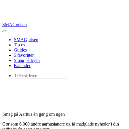
SMAGprisen
SMAGprisen
Tip os
Guides
5 favoritter
Smag på byen
Kalender
Smag på Aarhus én gang om ugen
Gør som 6.000 andre aarhusianere og få madglade nyheder i din