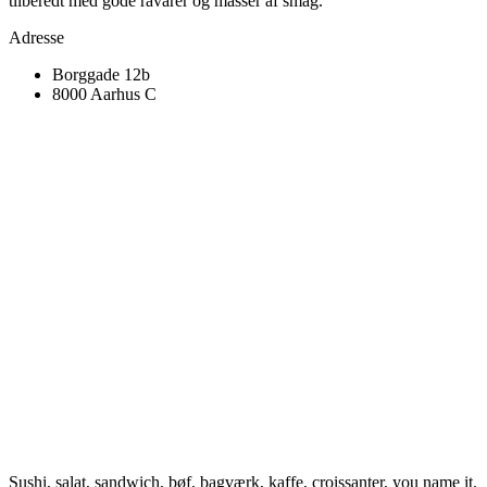
tilberedt med gode råvarer og masser af smag.
Adresse
Borggade 12b
8000 Aarhus C
Sushi, salat, sandwich, bøf, bagværk, kaffe, croissanter, you name it.