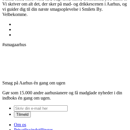
Vi skriver om alt det, der sker på mad- og drikkescenen i Aarhus, og
vi guider dig til din næste smagsoplevelse i Smilets By.
Velbekomme.
#smagaarhus
Smag på Aarhus én gang om ugen
Gør som 15.000 andre aarhusianere og få madglade nyheder i din
indboks én gang om ugen.
Om os
Privatlivsindstillinger