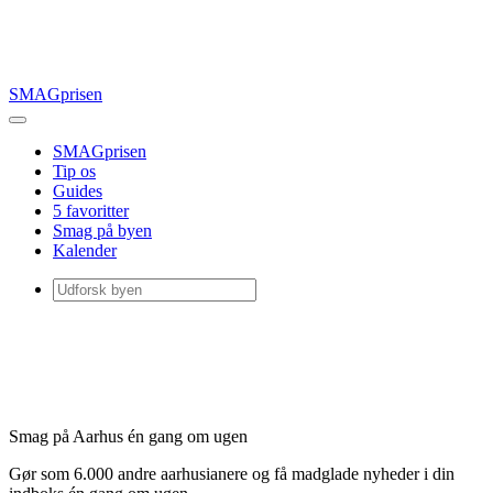
SMAGprisen
SMAGprisen
Tip os
Guides
5 favoritter
Smag på byen
Kalender
Smag på Aarhus én gang om ugen
Gør som 6.000 andre aarhusianere og få madglade nyheder i din