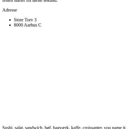
festen starter fra første sekund.
Adresse
Store Torv 3
8000 Aarhus C
Sushi, salat, sandwich, bøf, bagværk, kaffe, croissanter, you name it.