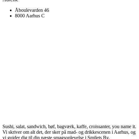
Åboulevarden 46
8000 Aarhus C
Sushi, salat, sandwich, bøf, bagværk, kaffe, croissanter, you name it.
Vi skriver om alt det, der sker på mad- og drikkescenen i Aarhus, og
vi guider dig til din næste smagsoplevelse i Smilets By.