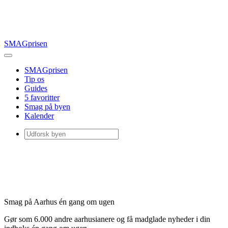
SMAGprisen
SMAGprisen
Tip os
Guides
5 favoritter
Smag på byen
Kalender
Smag på Aarhus én gang om ugen
Gør som 6.000 andre aarhusianere og få madglade nyheder i din