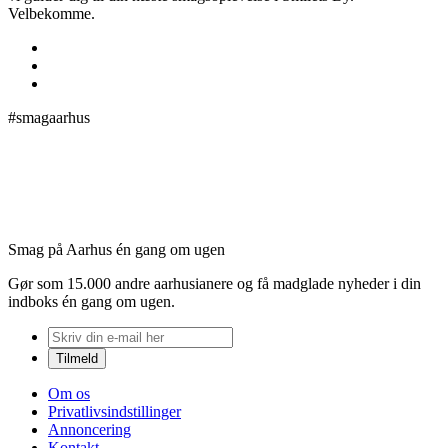
Velbekomme.
#smagaarhus
Smag på Aarhus én gang om ugen
Gør som 15.000 andre aarhusianere og få madglade nyheder i din
indboks én gang om ugen.
Om os
Privatlivsindstillinger
Annoncering
Kontakt