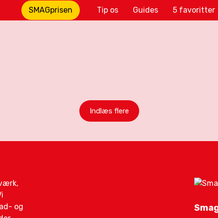
SMAGprisen
Tip os
Guides
5 favoritter
Indlæs flere
gværk,
i
mad- og
Smag