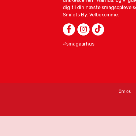
drikkescenen i Aarhus, og vi gui
dig til din næste smagsoplevelse
Smilets By. Velbekomme.
#smagaarhus
Om os