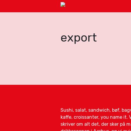
export
Sushi, salat, sandwich, bøf, ba
kaffe, croissanter, you name it. V
skriver om alt det, der sker på 