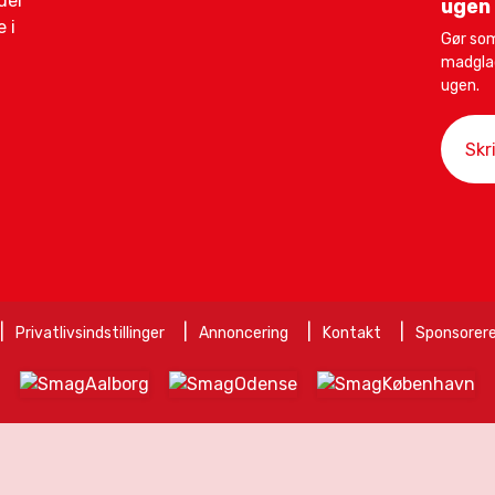
der
ugen
 i
Gør som
madglad
ugen.
Privatlivsindstillinger
Annoncering
Kontakt
Sponsorere