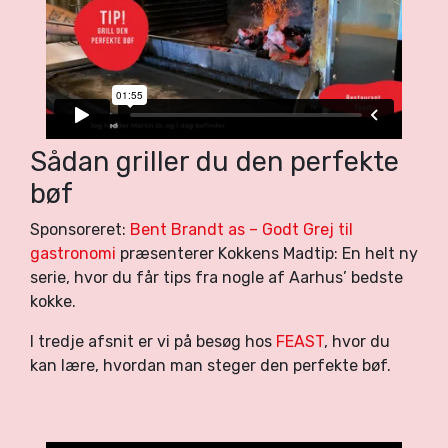
Sådan griller du den perfekte
bøf
Sponsoreret:
Bent Brandt as – Godt Grej til
gastronomi
præsenterer Kokkens Madtip: En helt ny
serie, hvor du får tips fra nogle af Aarhus’ bedste
kokke.
I tredje afsnit er vi på besøg hos
FEAST
, hvor du
kan lære, hvordan man steger den perfekte bøf.