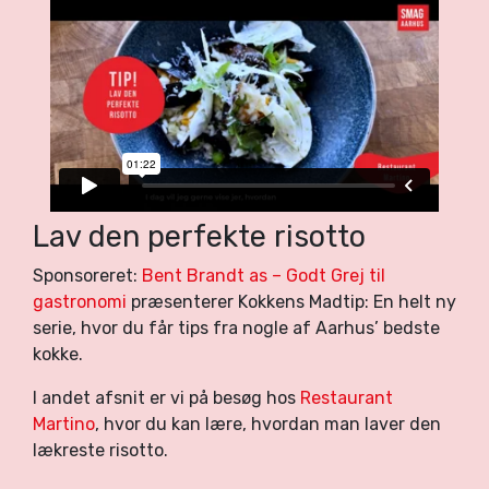
Lav den perfekte risotto
Sponsoreret:
Bent Brandt as – Godt Grej til
gastronomi
præsenterer Kokkens Madtip: En helt ny
serie, hvor du får tips fra nogle af Aarhus’ bedste
kokke.
I andet afsnit er vi på besøg hos
Restaurant
Martino
, hvor du kan lære, hvordan man laver den
lækreste risotto.