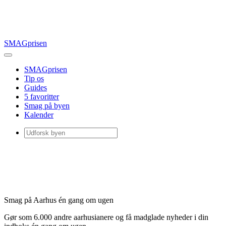
SMAGprisen
SMAGprisen
Tip os
Guides
5 favoritter
Smag på byen
Kalender
Smag på Aarhus én gang om ugen
Gør som 6.000 andre aarhusianere og få madglade nyheder i din